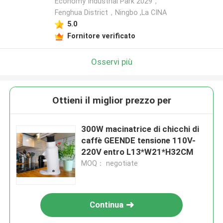
Economy Industrial Park 2029，
Fenghua District，Ningbo ,La CINA
5.0
Fornitore verificato
Osservi più
Ottieni il miglior prezzo per
300W macinatrice di chicchi di
caffè GEENDE tensione 110V-
220V entro L13*W21*H32CM
MOQ： negotiate
Continua