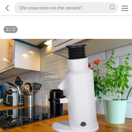
2
/
2