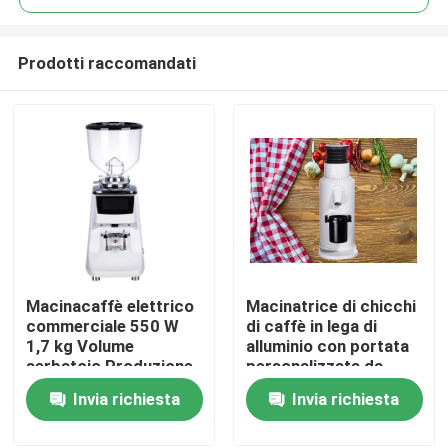
Prodotti raccomandati
Macinacaffè elettrico
Macinatrice di chicchi
Casa
commerciale 550 W
di caffè in lega di
1,7 kg Volume
alluminio con portata
serbatoio Produzione
personalizzata da
Prodotti
online
110-220V a 120g
Invia richiesta
Invia richiesta
Mostra VR