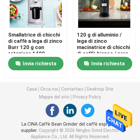
Macinacaffè di Doserless
Smallatrice di chicchi
120 g di alluminio /
macinacaffè commerciale
di caffè a lega di zinco
lega di zinco
Burr 120 g con
macinatrice di chicchi
rotazione 1400
di caffè bianco / nero
Macinacaffè del touch screen
rulli/minuto
Invia richiesta
Invia richiesta
Macinacaffè della famiglia
Casa
Circa noi
Contattaci
Desktop Site
Caffè espresso Bean Grinder
Mappa del sito
Privacy Policy
Macinacaffè all'aperto
La CINA Caffè Bean Grinder del caffè espresso
supplier.
Copyright © 2026 Ningbo Grind Electric
Macinacaffè della mano
Appliance Co., Ltd. All Rights Reserved.