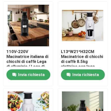
Circa noi
Giro della fabbrica
Controllo di qualità
110V-220V
L13*W21*H32CM
Macinatrice italiana di
Macinatrice di chicchi
Contattici
chicchi di caffè Lega
di caffè 8.5kg
di alluminio / Lega di
elettrica con logo
zinco
personalizzato
Invia richiesta
Invia richiesta
Casi
Smerigliatrice del chicco di caffè
Burr Coffee Grinder