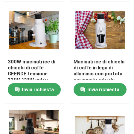
300W macinatrice di
Macinatrice di chicchi
chicchi di caffè
di caffè in lega di
GEENDE tensione
alluminio con portata
110V-220V entro
personalizzata da
L13*W21*H32CM
110-220V a 120g
Invia richiesta
Invia richiesta
Casa
Prodotti
Mostra VR