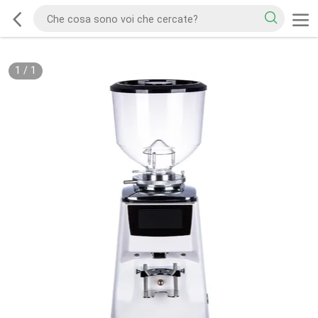
1
/
1