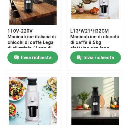
Circa noi
110V-220V
L13*W21*H32CM
Giro della fabbrica
Macinatrice italiana di
Macinatrice di chicchi
chicchi di caffè Lega
di caffè 8.5kg
di alluminio / Lega di
elettrica con logo
Controllo di qualità
zinco
personalizzato
Invia richiesta
Invia richiesta
Contattici
Casi
Smerigliatrice del chicco di caffè
Burr Coffee Grinder