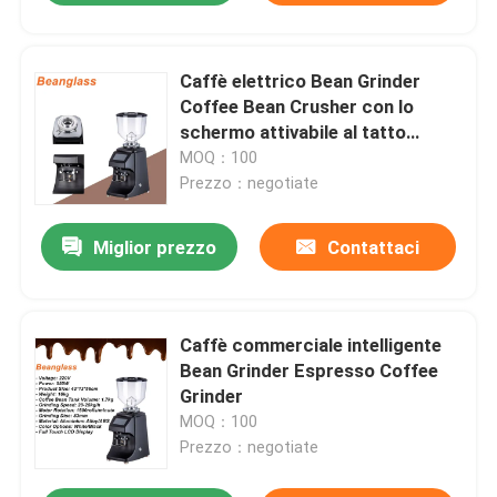
Caffè elettrico Bean Grinder
Coffee Bean Crusher con lo
schermo attivabile al tatto
intelligente
MOQ：100
Prezzo：negotiate
Miglior prezzo
Contattaci
Caffè commerciale intelligente
Bean Grinder Espresso Coffee
Grinder
MOQ：100
Prezzo：negotiate