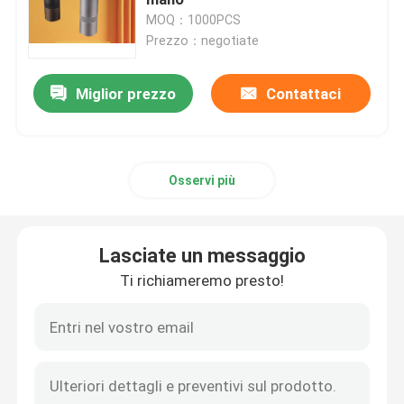
MOQ：1000PCS
Prezzo：negotiate
Macinacaffè di Doserless
Miglior prezzo
Contattaci
macinacaffè commerciale
Macinacaffè del touch screen
Osservi più
Macinacaffè della famiglia
Lasciate un messaggio
Caffè espresso Bean Grinder
Ti richiameremo presto!
Macinacaffè all'aperto
Macinacaffè della mano