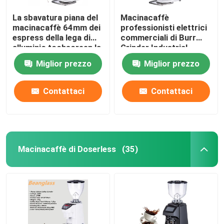
La sbavatura piana del
Macinacaffè
macinacaffè 64mm dei
professionisti elettrici
espress della lega di
commerciali di Burr
alluminio tochscreen la
Grinder Industrial
smerigliatrice
Espresso Large
Miglior prezzo
Miglior prezzo
Contattaci
Contattaci
Macinacaffè di Doserless
(35)