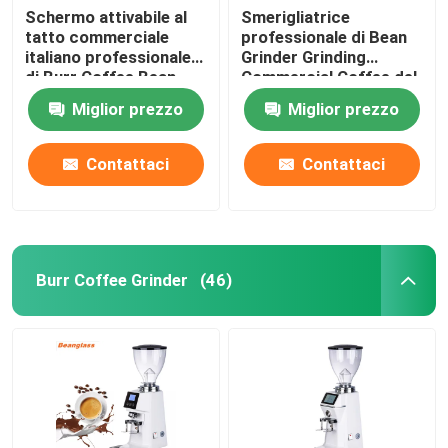
Schermo attivabile al
Smerigliatrice
tatto commerciale
professionale di Bean
italiano professionale
Grinder Grinding
di Burr Coffee Bean
Commercial Coffee del
Grinder With LED
caffè del caffè
Miglior prezzo
Miglior prezzo
espresso
Contattaci
Contattaci
Burr Coffee Grinder
(46)