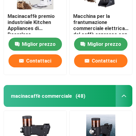
Macinacaffè premio
Macchina per la
industriale Kitchen
frantumazione
Appliances di
commerciale elettrica
Doserless
del caffè espresso con
la sbavatura di titanio
Miglior prezzo
Miglior prezzo
Contattaci
Contattaci
macinacaffè commerciale
(48)