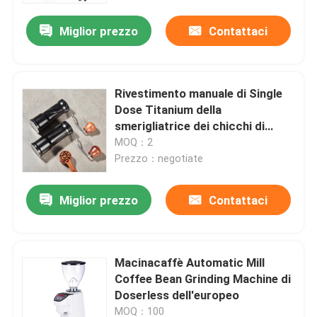
Miglior prezzo
Contattaci
Rivestimento manuale di Single
Dose Titanium della
smerigliatrice dei chicchi di
caffè dell'ente conico di
MOQ：2
industria
Prezzo：negotiate
Miglior prezzo
Contattaci
Casa
Macinacaffè Automatic Mill
Prodotti
Coffee Bean Grinding Machine di
Doserless dell'europeo
Mostra VR
MOQ：100