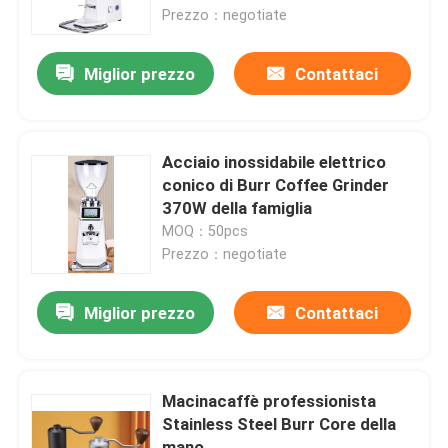
Prezzo：negotiate
Circa noi
Miglior prezzo
Contattaci
Giro della fabbrica
Acciaio inossidabile elettrico
Controllo di qualità
conico di Burr Coffee Grinder
370W della famiglia
MOQ：50pcs
Contattici
Prezzo：negotiate
Casi
Miglior prezzo
Contattaci
Smerigliatrice del chicco di caffè
Macinacaffè professionista
Stainless Steel Burr Core della
Burr Coffee Grinder
mano