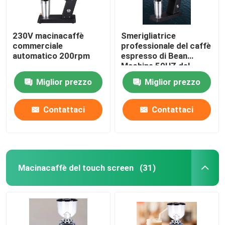
230V macinacaffè
Smerigliatrice
commerciale
professionale del caffè
automatico 200rpm
espresso di Bean
Machine 50HZ del
caffè espresso
Miglior prezzo
Miglior prezzo
dell'OEM
Contattaci
Contattaci
Macinacaffè del touch screen
(31)