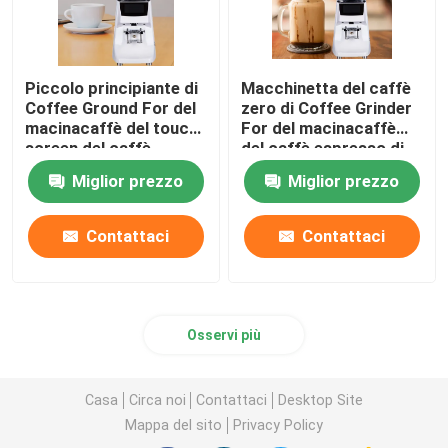
Piccolo principiante di
Macchinetta del caffè
Coffee Ground For del
zero di Coffee Grinder
macinacaffè del touch
For del macinacaffè
screen del caffè
del caffè espresso di
espresso del livello di
conservazione
Miglior prezzo
Miglior prezzo
entrata
Contattaci
Contattaci
Osservi più
Casa
Circa noi
Contattaci
Desktop Site
Mappa del sito
Privacy Policy