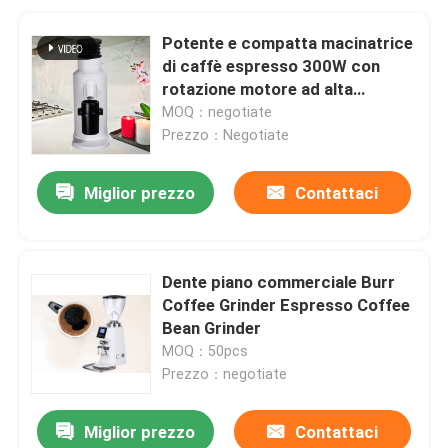
Potente e compatta macinatrice
di caffè espresso 300W con
rotazione motore ad alta
velocità
MOQ：negotiate
Prezzo：Negotiate
Miglior prezzo
Contattaci
Dente piano commerciale Burr
Coffee Grinder Espresso Coffee
Bean Grinder
MOQ：50pcs
Prezzo：negotiate
Miglior prezzo
Contattaci