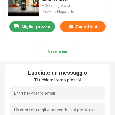
MOQ：negotiate
Prezzo：Negotiate
Macinacaffè di Doserless
Miglior prezzo
Contattaci
macinacaffè commerciale
Macinacaffè del touch screen
Osservi più
Macinacaffè della famiglia
Lasciate un messaggio
Caffè espresso Bean Grinder
Ti richiameremo presto!
Macinacaffè all'aperto
Macinacaffè della mano