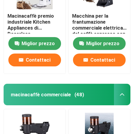
Macinacaffè premio
Macchina per la
industriale Kitchen
frantumazione
Appliances di
commerciale elettrica
Doserless
del caffè espresso con
la sbavatura di titanio
Miglior prezzo
Miglior prezzo
Contattaci
Contattaci
macinacaffè commerciale
(48)