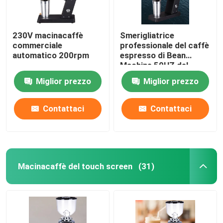
230V macinacaffè
Smerigliatrice
commerciale
professionale del caffè
automatico 200rpm
espresso di Bean
Machine 50HZ del
caffè espresso
Miglior prezzo
Miglior prezzo
dell'OEM
Contattaci
Contattaci
Macinacaffè del touch screen
(31)