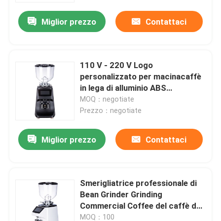
Miglior prezzo
Contattaci
110 V - 220 V Logo
personalizzato per macinacaffè
in lega di alluminio ABS
accettato
MOQ：negotiate
Prezzo：negotiate
Miglior prezzo
Contattaci
Casa
Smerigliatrice professionale di
Prodotti
Bean Grinder Grinding
Commercial Coffee del caffè del
caffè espresso
Mostra VR
MOQ：100