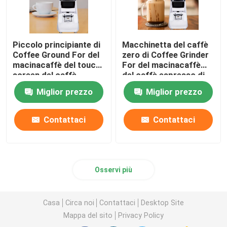
Piccolo principiante di
Macchinetta del caffè
Coffee Ground For del
zero di Coffee Grinder
macinacaffè del touch
For del macinacaffè
screen del caffè
del caffè espresso di
espresso del livello di
conservazione
Miglior prezzo
Miglior prezzo
entrata
Contattaci
Contattaci
Osservi più
Casa
Circa noi
Contattaci
Desktop Site
Mappa del sito
Privacy Policy