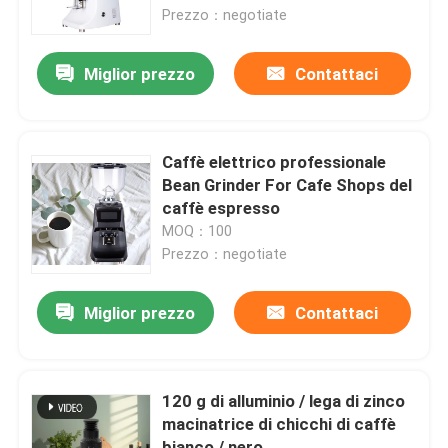
Prezzo：negotiate
Circa noi
Miglior prezzo
Contattaci
Giro della fabbrica
Caffè elettrico professionale
Controllo di qualità
Bean Grinder For Cafe Shops del
caffè espresso
MOQ：100
Contattici
Prezzo：negotiate
Casi
Miglior prezzo
Contattaci
Smerigliatrice del chicco di caffè
120 g di alluminio / lega di zinco
macinatrice di chicchi di caffè
Burr Coffee Grinder
bianco / nero