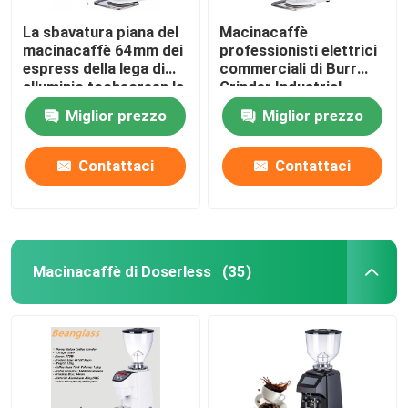
La sbavatura piana del
Macinacaffè
macinacaffè 64mm dei
professionisti elettrici
espress della lega di
commerciali di Burr
alluminio tochscreen la
Grinder Industrial
smerigliatrice
Espresso Large
Miglior prezzo
Miglior prezzo
Contattaci
Contattaci
Macinacaffè di Doserless
(35)