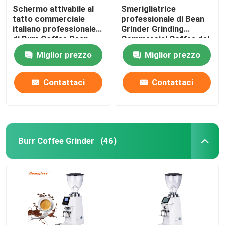
Schermo attivabile al
Smerigliatrice
tatto commerciale
professionale di Bean
italiano professionale
Grinder Grinding
di Burr Coffee Bean
Commercial Coffee del
Grinder With LED
caffè del caffè
Miglior prezzo
Miglior prezzo
espresso
Contattaci
Contattaci
Burr Coffee Grinder
(46)