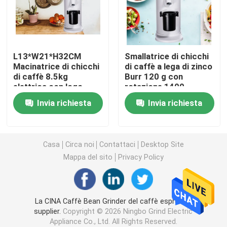
Macinacaffè di Doserless
L13*W21*H32CM
Smallatrice di chicchi
macinacaffè commerciale
Macinatrice di chicchi
di caffè a lega di zinco
di caffè 8.5kg
Burr 120 g con
elettrica con logo
rotazione 1400
Macinacaffè del touch screen
personalizzato
rulli/minuto
Invia richiesta
Invia richiesta
Macinacaffè della famiglia
Casa
Circa noi
Contattaci
Desktop Site
Caffè espresso Bean Grinder
Mappa del sito
Privacy Policy
Macinacaffè all'aperto
La CINA Caffè Bean Grinder del caffè espresso
supplier.
Copyright © 2026 Ningbo Grind Electric
Macinacaffè della mano
Appliance Co., Ltd. All Rights Reserved.