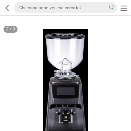
2
/
3