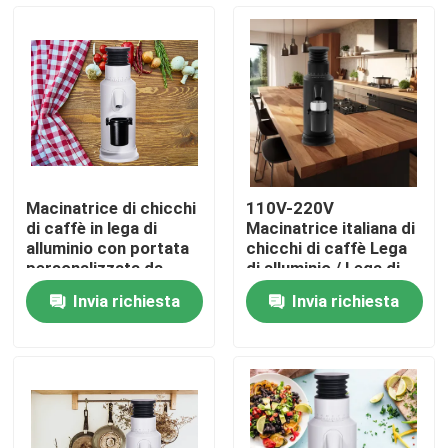
Circa noi
Giro della fabbrica
Controllo di qualità
Macinatrice di chicchi
110V-220V
di caffè in lega di
Macinatrice italiana di
Contattici
alluminio con portata
chicchi di caffè Lega
personalizzata da
di alluminio / Lega di
110-220V a 120g
zinco
Invia richiesta
Invia richiesta
Casi
Smerigliatrice del chicco di caffè
Burr Coffee Grinder