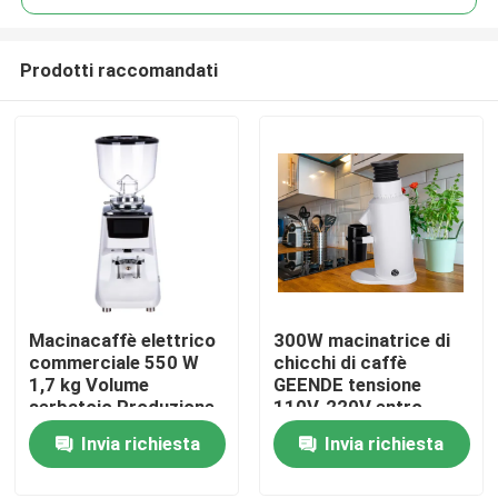
Prodotti raccomandati
Macinacaffè elettrico
300W macinatrice di
Casa
commerciale 550 W
chicchi di caffè
1,7 kg Volume
GEENDE tensione
serbatoio Produzione
110V-220V entro
Prodotti
online
L13*W21*H32CM
Invia richiesta
Invia richiesta
Mostra VR