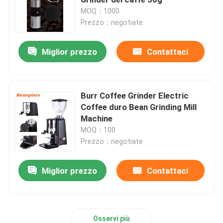
MOQ：1000
Prezzo：negotiate
Macinacaffè di Doserless
Miglior prezzo
Contattaci
macinacaffè commerciale
Macinacaffè del touch screen
Burr Coffee Grinder Electric
Coffee duro Bean Grinding Mill
Machine
Macinacaffè della famiglia
MOQ：100
Prezzo：negotiate
Caffè espresso Bean Grinder
Miglior prezzo
Contattaci
Macinacaffè all'aperto
Macinacaffè della mano
Osservi più