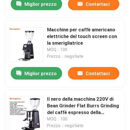
Miglior prezzo
Contattaci
Macchine per caffè americano
elettriche del touch screen con
la smerigliatrice
MOQ：100
Prezzo：negotiate
Miglior prezzo
Contattaci
Il nero della macchina 220V di
Bean Grinder Flat Burrs Grinding
del caffè espresso della
macchina del mulino di caffè
MOQ：100
Prezzo：negotiate