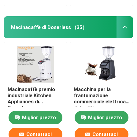
Macinacaffè di Doserless
(35)
Macinacaffè premio
Macchina per la
industriale Kitchen
frantumazione
Appliances di
commerciale elettrica
Doserless
del caffè espresso con
la sbavatura di titanio
Miglior prezzo
Miglior prezzo
Contattaci
Contattaci