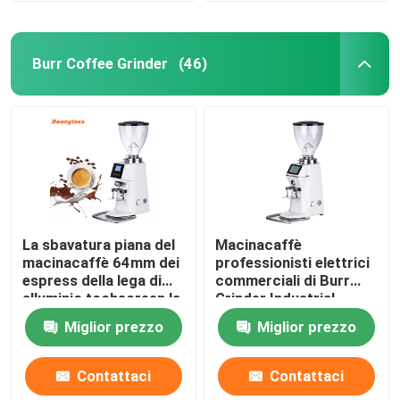
Burr Coffee Grinder
(46)
La sbavatura piana del
Macinacaffè
macinacaffè 64mm dei
professionisti elettrici
espress della lega di
commerciali di Burr
alluminio tochscreen la
Grinder Industrial
smerigliatrice
Espresso Large
Miglior prezzo
Miglior prezzo
Contattaci
Contattaci