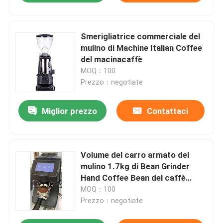
Smerigliatrice commerciale del
mulino di Machine Italian Coffee
del macinacaffè
MOQ：100
Prezzo：negotiate
Miglior prezzo
Contattaci
Volume del carro armato del
mulino 1.7kg di Bean Grinder
Hand Coffee Bean del caffè
espresso dell'ABS della lega di
MOQ：100
alluminio
Prezzo：negotiate