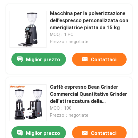
Macchina per la polverizzazione
dell'espresso personalizzata con
smerigliatrice piatta da 15 kg
MOQ：1 PC
Prezzo：negotiate
Miglior prezzo
Contattaci
Caffè espresso Bean Grinder
Commercial Quantitative Grinder
dell'attrezzatura della
caffetteria
MOQ：100
Prezzo：negotiate
Miglior prezzo
Contattaci