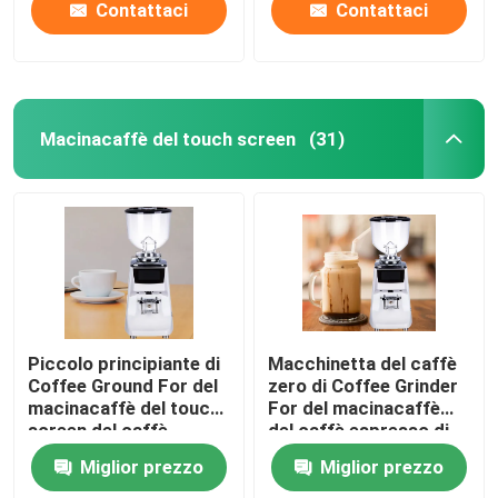
Contattaci
Contattaci
Macinacaffè del touch screen
(31)
Piccolo principiante di
Macchinetta del caffè
Coffee Ground For del
zero di Coffee Grinder
macinacaffè del touch
For del macinacaffè
screen del caffè
del caffè espresso di
espresso del livello di
conservazione
Miglior prezzo
Miglior prezzo
entrata