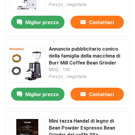
Prezzo：negotiate
Circa noi
Miglior prezzo
Contattaci
Giro della fabbrica
Annuncio pubblicitario conico
Controllo di qualità
della famiglia della macchina di
Burr Mill Coffee Bean Grinder
MOQ：100
Contattici
Prezzo：negotiate
Casi
Miglior prezzo
Contattaci
Smerigliatrice del chicco di caffè
Mini tazza Handel di legno di
Bean Powder Espresso Bean
Burr Coffee Grinder
Grinder del caffè 30g