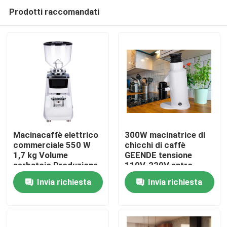
Prodotti raccomandati
Macinacaffè elettrico
300W macinatrice di
commerciale 550 W
chicchi di caffè
1,7 kg Volume
GEENDE tensione
Casa
serbatoio Produzione
110V-220V entro
online
L13*W21*H32CM
Invia richiesta
Invia richiesta
Prodotti
Mostra VR