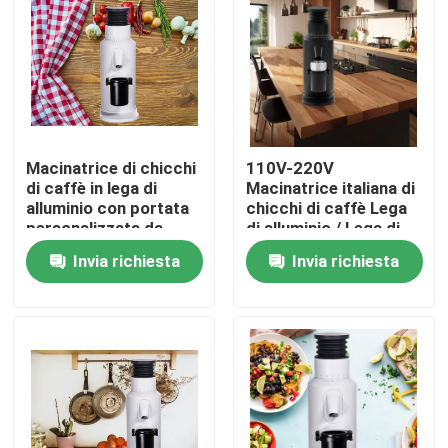
Circa noi
Giro della fabbrica
Macinatrice di chicchi
110V-220V
Controllo di qualità
di caffè in lega di
Macinatrice italiana di
alluminio con portata
chicchi di caffè Lega
personalizzata da
di alluminio / Lega di
Contattici
110-220V a 120g
zinco
Invia richiesta
Invia richiesta
Casi
Smerigliatrice del chicco di caffè
Burr Coffee Grinder