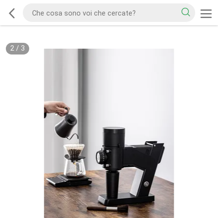
2
/
3