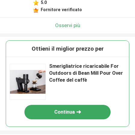
5.0
Fornitore verificato
Osservi più
Ottieni il miglior prezzo per
Smerigliatrice ricaricabile For
Outdoors di Bean Mill Pour Over
Coffee del caffè
Continua