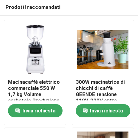
Prodotti raccomandati
Macinacaffè elettrico
300W macinatrice di
commerciale 550 W
chicchi di caffè
1,7 kg Volume
GEENDE tensione
Casa
serbatoio Produzione
110V-220V entro
online
L13*W21*H32CM
Invia richiesta
Invia richiesta
Prodotti
Mostra VR