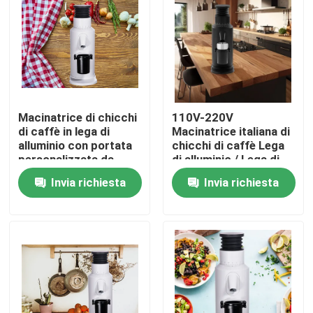
Circa noi
Giro della fabbrica
Macinatrice di chicchi
110V-220V
Controllo di qualità
di caffè in lega di
Macinatrice italiana di
alluminio con portata
chicchi di caffè Lega
personalizzata da
di alluminio / Lega di
Contattici
110-220V a 120g
zinco
Invia richiesta
Invia richiesta
Casi
Smerigliatrice del chicco di caffè
Burr Coffee Grinder