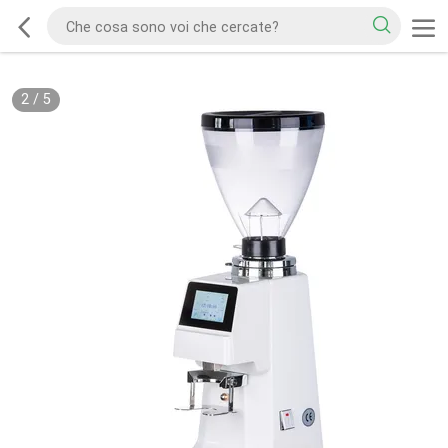
2
/
5