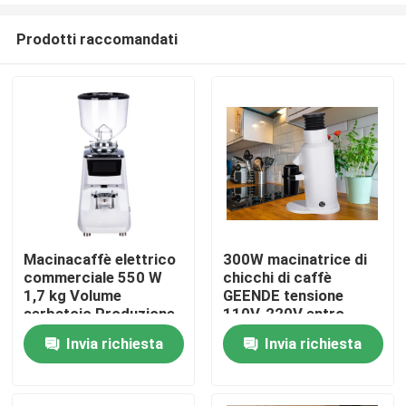
Prodotti raccomandati
Macinacaffè elettrico
300W macinatrice di
commerciale 550 W
chicchi di caffè
Casa
1,7 kg Volume
GEENDE tensione
serbatoio Produzione
110V-220V entro
online
L13*W21*H32CM
Invia richiesta
Invia richiesta
Prodotti
Mostra VR