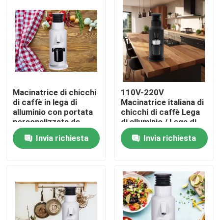
Circa noi
Giro della fabbrica
Controllo di qualità
Macinatrice di chicchi
110V-220V
di caffè in lega di
Macinatrice italiana di
alluminio con portata
chicchi di caffè Lega
Contattici
personalizzata da
di alluminio / Lega di
110-220V a 120g
zinco
Invia richiesta
Invia richiesta
Casi
Smerigliatrice del chicco di caffè
Burr Coffee Grinder