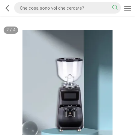
2
/
4