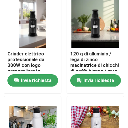
Circa noi
Giro della fabbrica
Controllo di qualità
Grinder elettrico
120 g di alluminio /
professionale da
lega di zinco
300W con logo
macinatrice di chicchi
Contattici
personalizzato
di caffè bianco / nero
accettato
Invia richiesta
Invia richiesta
Casi
Smerigliatrice del chicco di caffè
Burr Coffee Grinder