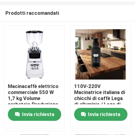
Prodotti raccomandati
Macinacaffè elettrico
110V-220V
commerciale 550 W
Macinatrice italiana di
Casa
1,7 kg Volume
chicchi di caffè Lega
serbatoio Produzione
di alluminio / Lega di
online
zinco
Invia richiesta
Invia richiesta
Prodotti
Mostra VR