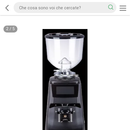
2
/
5