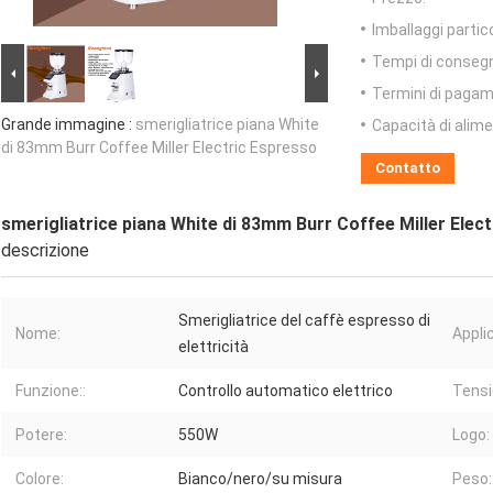
Imballaggi partico
Tempi di conseg
Termini di pagam
Grande immagine :
smerigliatrice piana White
Capacità di alim
di 83mm Burr Coffee Miller Electric Espresso
Contatto
smerigliatrice piana White di 83mm Burr Coffee Miller Elec
descrizione
Smerigliatrice del caffè espresso di
Nome:
Appli
elettricità
Funzione::
Controllo automatico elettrico
Tensi
Potere:
550W
Logo:
Colore:
Bianco/nero/su misura
Peso: