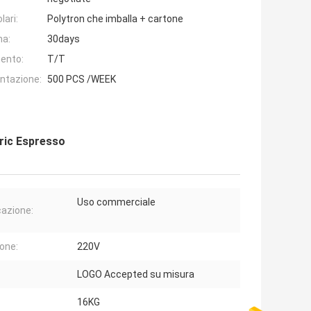
lari:
Polytron che imballa + cartone
na:
30days
ento:
T/T
entazione:
500 PCS /WEEK
tric Espresso
Uso commerciale
cazione:
one:
220V
LOGO Accepted su misura
16KG