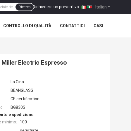
Richiedere un preventivo
|
Italian
Ricerca
CONTROLLO DI QUALITÀ
CONTATTICI
CASI
 Miller Electric Espresso
La Cina
BEANGLASS
CE certification
o:
BG830S
nto e spedizione:
e minimo:
100
negotiate