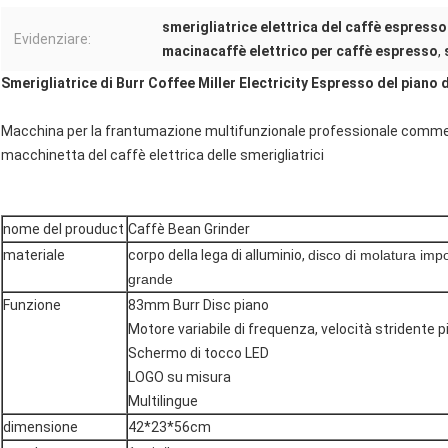
smerigliatrice elettrica del caffè espress
Evidenziare:
macinacaffè elettrico per caffè espresso
,
Smerigliatrice di Burr Coffee Miller Electricity Espresso del piano
Macchina per la frantumazione multifunzionale professionale commerc
macchinetta del caffè elettrica delle smerigliatrici
nome del prouduct
Caffè Bean Grinder
materiale
corpo della lega di alluminio,
disco di molatura imp
grande
Funzione
83mm Burr Disc piano
Motore variabile di frequenza, velocità stridente p
Schermo di tocco LED
LOGO su misura
Multilingue
dimensione
42*23*56cm