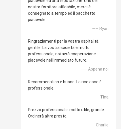
piacevole ed alta reputazione. Uno del
nostro fornitore affidabile, merci è
consegnato a tempo ed il pacchetto
piacevole.
—— Ryan
Ringraziamenti per la vostra ospitalità
gentile. La vostra società è molto
professionale, noi avrà cooperazione
piacevole nell'immediato futuro.
—— Appena noi
Recommedation è buono. La ricezione è
professionale.
—— Tina
Prezzo professionale, molto utile, grande.
Ordinerà altro presto.
—— Charlie