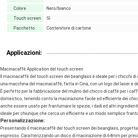
Colore
Nero/bianco
Touch screen
Sì
Pacchetto
Contenitore di cartone
Applicazioni:
Macinacaffè Application del touch screen
Il macinacaffè del touch screen dei beanglass è ideale per i chicchi di 
una macchina del macinacaffè, fatta in Cina, con un logo del laser e d
È perfetto per la fabbricazione del mulino del chicco di caffè per i caffè
domestico, tenendo conto la macinazione facile ed efficiente dei chi
anche essere usato per frantumare le spezie, i dadi ed altri ingredie
ideale per chiunque che cerca un efficiente e un modo semplice frantum
Personalizzazione:
Presentando il macinacaffè del touch screen dei beanglass, progettat
espresso. Caratterizzando un disco di macinazione di 64mm per preci