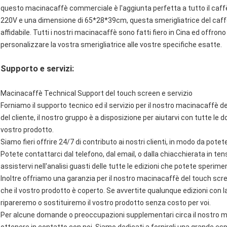
questo macinacaffè commerciale è l'aggiunta perfetta a tutto il caffè
220V e una dimensione di 65*28*39cm, questa smerigliatrice del caffè
affidabile. Tutti i nostri macinacaffè sono fatti fiero in Cina ed offron
personalizzare la vostra smerigliatrice alle vostre specifiche esatte.
Supporto e servizi:
Macinacaffè Technical Support del touch screen e servizio
Forniamo il supporto tecnico ed il servizio per il nostro macinacaffè d
del cliente, il nostro gruppo è a disposizione per aiutarvi con tutte l
vostro prodotto.
Siamo fieri offrire 24/7 di contributo ai nostri clienti, in modo da pot
Potete contattarci dal telefono, dal email, o dalla chiacchierata in ten
assistervi nell'analisi guasti delle tutte le edizioni che potete sperime
Inoltre offriamo una garanzia per il nostro macinacaffè del touch sc
che il vostro prodotto è coperto. Se avvertite qualunque edizioni con la
ripareremo o sostituiremo il vostro prodotto senza costo per voi.
Per alcune domande o preoccupazioni supplementari circa il nostro m