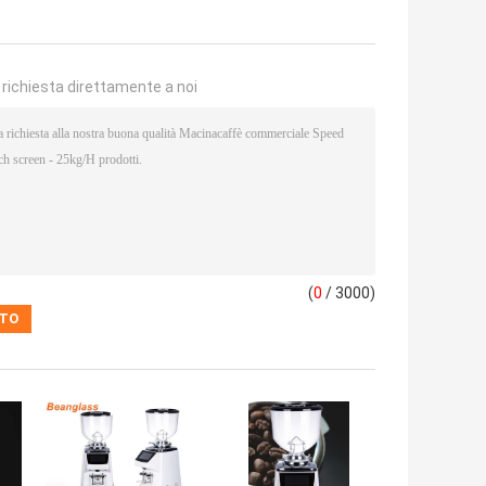
a richiesta direttamente a noi
(
0
/ 3000)