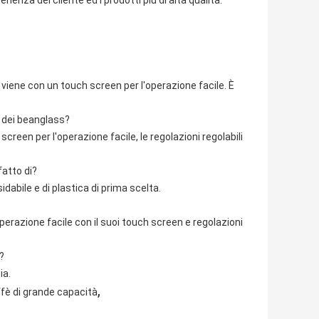
ienza del cliente ed i prodotti più di alta qualità.
viene con un touch screen per l'operazione facile. È
 dei beanglass?
reen per l'operazione facile, le regolazioni regolabili
fatto di?
dabile e di plastica di prima scelta.
perazione facile con il suoi touch screen e regolazioni
?
ia.
,
fè di grande capacità