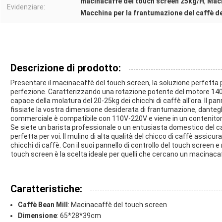
macinacaffè del touch screen 25kg/H
,
Maci
Evidenziare:
Macchina per la frantumazione del caffè d
Descrizione di prodotto:
Presentare il macinacaffè del touch screen, la soluzione perfetta p
perfezione. Caratterizzando una rotazione potente del motore 140
capace della molatura del 20-25kg dei chicchi di caffè all'ora. Il p
fissiate la vostra dimensione desiderata di frantumazione, dantegli
commerciale è compatibile con 110V-220V e viene in un contenitor
Se siete un barista professionale o un entusiasta domestico del ca
perfetta per voi. Il mulino di alta qualità del chicco di caffè assicur
chicchi di caffè. Con il suoi pannello di controllo del touch screen 
touch screen è la scelta ideale per quelli che cercano un macinacaff
Caratteristiche:
Caffè Bean Mill
: Macinacaffè del touch screen
Dimensione
: 65*28*39cm