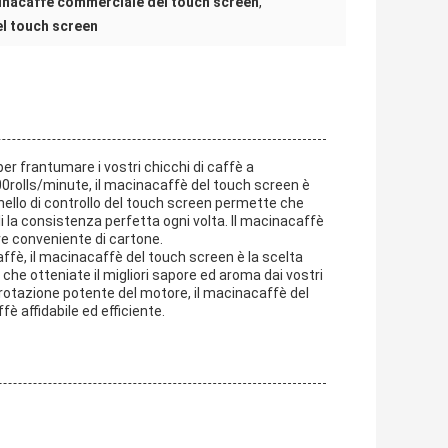
nacaffè commerciale del touch screen
,
el touch screen
er frantumare i vostri chicchi di caffè a
0rolls/minute, il macinacaffè del touch screen è
annello di controllo del touch screen permette che
 la consistenza perfetta ogni volta. Il macinacaffè
e conveniente di cartone.
ffè, il macinacaffè del touch screen è la scelta
a che otteniate il migliori sapore ed aroma dai vostri
e rotazione potente del motore, il macinacaffè del
è affidabile ed efficiente.