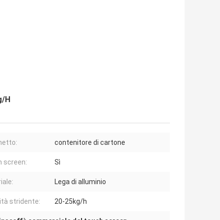
g/H
etto:
contenitore di cartone
 screen:
Sì
iale:
Lega di alluminio
ità stridente:
20-25kg/h