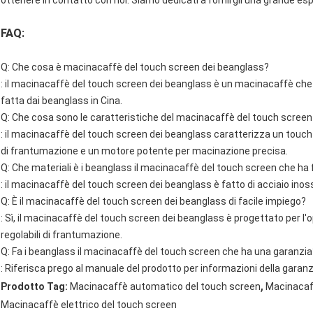
ottenere in contatto con noi. Siamo dedicati a fornirgli una grande esper
FAQ:
Q: Che cosa è macinacaffè del touch screen dei beanglass?
: il macinacaffè del touch screen dei beanglass è un macinacaffè che 
fatta dai beanglass in Cina.
Q: Che cosa sono le caratteristiche del macinacaffè del touch screen
: il macinacaffè del touch screen dei beanglass caratterizza un touch sc
di frantumazione e un motore potente per macinazione precisa.
Q: Che materiali è i beanglass il macinacaffè del touch screen che ha 
: il macinacaffè del touch screen dei beanglass è fatto di acciaio inossi
Q: È il macinacaffè del touch screen dei beanglass di facile impiego?
: Sì, il macinacaffè del touch screen dei beanglass è progettato per l'o
regolabili di frantumazione.
Q: Fa i beanglass il macinacaffè del touch screen che ha una garanzia
: Riferisca prego al manuale del prodotto per informazioni della garanz
,
Prodotto Tag:
Macinacaffè automatico del touch screen
Macinacaf
Macinacaffè elettrico del touch screen