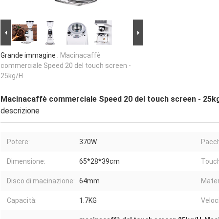
Grande immagine :
Macinacaffè
commerciale Speed 20 del touch screen -
25kg/H
Macinacaffè commerciale Speed 20 del touch screen - 25k
descrizione
Potere:
370W
Pacch
Dimensione:
65*28*39cm
Touch
Disco di macinazione:
64mm
Mater
Capacità:
1.7KG
Veloc