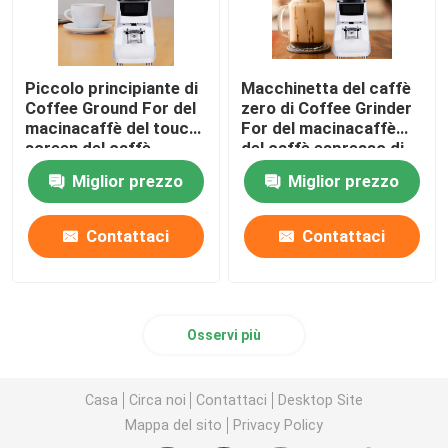
Piccolo principiante di
Macchinetta del caffè
Coffee Ground For del
zero di Coffee Grinder
macinacaffè del touch
For del macinacaffè
screen del caffè
del caffè espresso di
espresso del livello di
conservazione
Miglior prezzo
Miglior prezzo
entrata
Contattaci
Contattaci
Osservi più
Casa
Circa noi
Contattaci
Desktop Site
Mappa del sito
Privacy Policy