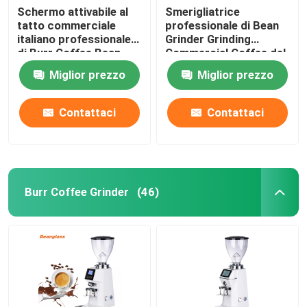
Schermo attivabile al
Smerigliatrice
tatto commerciale
professionale di Bean
italiano professionale
Grinder Grinding
di Burr Coffee Bean
Commercial Coffee del
Grinder With LED
caffè del caffè
Miglior prezzo
Miglior prezzo
espresso
Contattaci
Contattaci
Burr Coffee Grinder
(46)