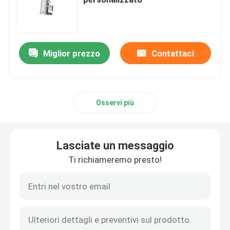
Macinacaffè di Doserless
Miglior prezzo
Contattaci
macinacaffè commerciale
Macinacaffè del touch screen
Osservi più
Macinacaffè della famiglia
Lasciate un messaggio
Caffè espresso Bean Grinder
Ti richiameremo presto!
Macinacaffè all'aperto
Macinacaffè della mano