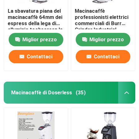
La sbavatura piana del
Macinacaffè
macinacaffè 64mm dei
professionisti elettrici
espress della lega di
commerciali di Burr
alluminio tochscreen la
Grinder Industrial
smerigliatrice
Espresso Large
Miglior prezzo
Miglior prezzo
Contattaci
Contattaci
Macinacaffè di Doserless
(35)