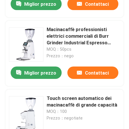
Miglior prezzo
Contattaci
Macinacaffè professionisti
elettrici commerciali di Burr
Grinder Industrial Espresso
Large
MOQ：50pcs
Prezzo：nego
Miglior prezzo
Contattaci
Touch screen automatico dei
macinacaffè di grande capacità
MOQ：100
Prezzo：negotiate