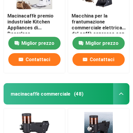
Macinacaffè premio
Macchina per la
industriale Kitchen
frantumazione
Appliances di
commerciale elettrica
Doserless
del caffè espresso con
la sbavatura di titanio
Miglior prezzo
Miglior prezzo
Contattaci
Contattaci
macinacaffè commerciale
(48)