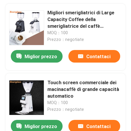
Migliori smerigliatrici di Large
Capacity Coffee della
smerigliatrice del caffè
espresso per il negozio
MOQ：100
commerciale
Prezzo：negotiate
Miglior prezzo
Contattaci
Touch screen commerciale dei
macinacaffè di grande capacità
automatico
MOQ：100
Prezzo：negotiate
Miglior prezzo
Contattaci