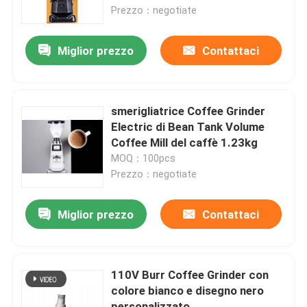
Prezzo：negotiate
Circa noi
Miglior prezzo
Contattaci
Giro della fabbrica
smerigliatrice Coffee Grinder
Controllo di qualità
Electric di Bean Tank Volume
Coffee Mill del caffè 1.23kg
MOQ：100pcs
Contattici
Prezzo：negotiate
Casi
Miglior prezzo
Contattaci
Smerigliatrice del chicco di caffè
110V Burr Coffee Grinder con
colore bianco e disegno nero
Burr Coffee Grinder
personalizzato