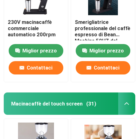
230V macinacaffè
Smerigliatrice
commerciale
professionale del caffè
automatico 200rpm
espresso di Bean
Machine 50HZ del
caffè espresso
Miglior prezzo
Miglior prezzo
dell'OEM
Contattaci
Contattaci
Macinacaffè del touch screen
(31)