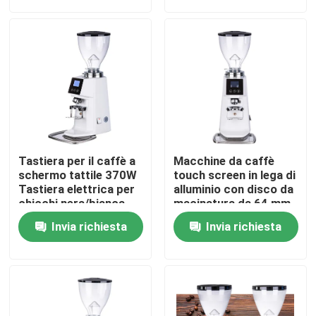
Circa noi
Giro della fabbrica
Controllo di qualità
Tastiera per il caffè a
Macchine da caffè
Contattici
schermo tattile 370W
touch screen in lega di
Tastiera elettrica per
alluminio con disco da
chicchi nera/bianca
macinatura da 64 mm
10-15kg/h Velocità di
Casi
Invia richiesta
Invia richiesta
macinazione
Smerigliatrice del chicco di caffè
Burr Coffee Grinder