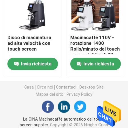
Macinacaffè di Doserless
macinacaffè commerciale
Disco di macinatura
Macinacaffè 110V -
ad alta velocità con
rotazione 1400
touch screen
Rolls/minuto del touch
Macinacaffè del touch screen
screen di 65 x di 28 x
di 39cm del motore
Invia richiesta
Invia richiesta
220V
Macinacaffè della famiglia
Caffè espresso Bean Grinder
Casa
Circa noi
Contattaci
Desktop Site
Mappa del sito
Privacy Policy
Macinacaffè all'aperto
La CINA Macinacaffè automatico del touch
Macinacaffè della mano
screen supplier.
Copyright © 2026 Ningbo Grind