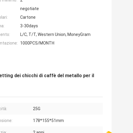
e minimo:
2
negotiate
lari:
Cartone
na:
3-30days
ento:
L/C, T/T, Western Union, MoneyGram
entazione:
1000PCS/MONTH
ting dei chicchi di caffè del metallo per il
ità:
25G
sione:
178*155*51mm
zia:
2 anni