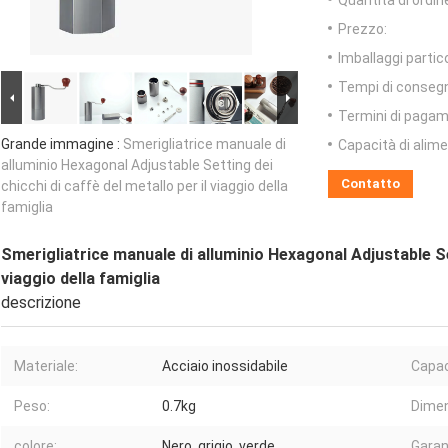
Quantità di ordin
Prezzo:
Imballaggi partico
Tempi di conseg
Termini di pagam
Grande immagine :
Smerigliatrice manuale di
Capacità di alim
alluminio Hexagonal Adjustable Setting dei
Contatto
chicchi di caffè del metallo per il viaggio della
famiglia
Smerigliatrice manuale di alluminio Hexagonal Adjustable Set
viaggio della famiglia
descrizione
Materiale:
Acciaio inossidabile
Capac
Peso:
0.7kg
Dimen
colore:
Nero, grigio, verde
Garan