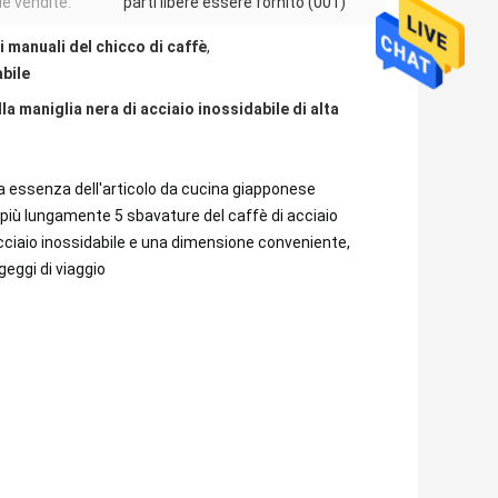
le vendite:
parti libere essere fornito (001)
i manuali del chicco di caffè
,
bile
la maniglia nera di acciaio inossidabile di alta
a essenza dell'articolo da cucina giapponese
e più lungamente 5 sbavature del caffè di acciaio
acciaio inossidabile e una dimensione conveniente,
geggi di viaggio