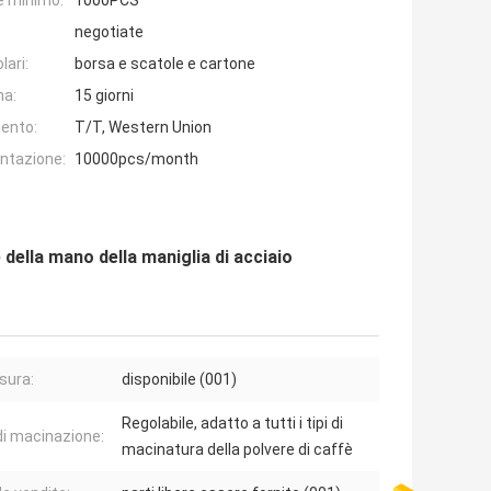
e minimo:
1000PCS
negotiate
lari:
borsa e scatole e cartone
na:
15 giorni
ento:
T/T, Western Union
entazione:
10000pcs/month
della mano della maniglia di acciaio
sura:
disponibile (001)
Regolabile, adatto a tutti i tipi di
di macinazione:
macinatura della polvere di caffè