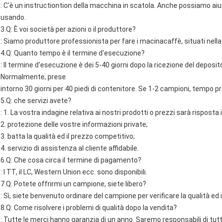
: C'è un instructiontion della macchina in scatola. Anche possiamo aiu
usando.
3.Q: È voi società per azioni o il produttore?
: Siamo produttore professionista per fare i macinacaffè, situati nella c
4.Q: Quanto tempo è il termine d'esecuzione?
: Il termine d'esecuzione è dei 5-40 giorni dopo la ricezione del depos
Normalmente, prese
intorno 30 giorni per 40 piedi di contenitore. Se 1-2 campioni, tempo pr
5.Q: che servizi avete?
: 1. La vostra indagine relativa ai nostri prodotti o prezzi sarà risposta 
2. protezione delle vostre informazioni private;
3. batta la qualità ed il prezzo competitivo;
4. servizio di assistenza al cliente affidabile.
6.Q: Che cosa circa il termine di pagamento?
: I TT, il LC, Western Union ecc. sono disponibili.
7.Q: Potete offrirmi un campione, siete libero?
: Sì, siete benvenuto ordinare del campione per verificare la qualità ed i
8.Q: Come risolvere i problemi di qualità dopo la vendita?
: Tutte le merci hanno garanzia di un anno. Saremo responsabili di tutto