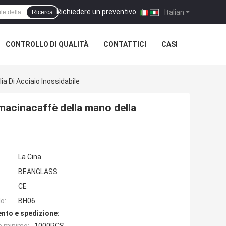
Richiedere un preventivo
|
Italian
Ricerca
CONTROLLO DI QUALITÀ
CONTATTICI
CASI
a Di Acciaio Inossidabile
 macinacaffè della mano della
La Cina
BEANGLASS
CE
o:
BH06
nto e spedizione: