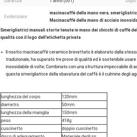
Garanzia:
1 anno (001)
Dopo 
macinacaffè della mano nera
,
smerigliatric
Evidenziare:
Macinacaffè della mano di acciaio inossida
Smerigliatrici manuali storte tenute in mano dei chicchi di caffè del
qualità con il logo dell'etichetta privata
Il nostro macinacaffè ceramico brevettato è elaborato dalla stess
tradizionale, ha superato tre prove di qualità ed è sostenibile usar
inossidabile di volte; Combinato con una struttura impeccabile di 
questa smerigliatrice della sbavatura del caffè è il culmine degli ag
lunghezza del corpo
120mm
diametro
50mm
lunghezza della maniglia
150mm
peso
418g
cuscinetto
doppio cuscinetto
disco di adeguamento
Materiale degli ss