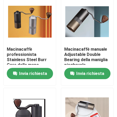
Circa noi
Giro della fabbrica
Controllo di qualità
Macinacaffè
Macinacaffè manuale
professionista
Adjustable Double
Stainless Steel Burr
Bearing della maniglia
Contattici
Core della mano
pieghevole
Invia richiesta
Invia richiesta
Casi
Smerigliatrice del chicco di caffè
Burr Coffee Grinder