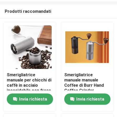
Prodotti raccomandati
Smerigliatrice
Smerigliatrice
manuale per chicchi di
manuale manuale
Casa
caffè in acciaio
Coffee di Burr Hand
inossidabile con fresa
Coffee Grinder
conica in metallo,
Portable
Invia richiesta
Invia richiesta
Prodotti
portatile, lavabile, a
manovella
Mostra VR