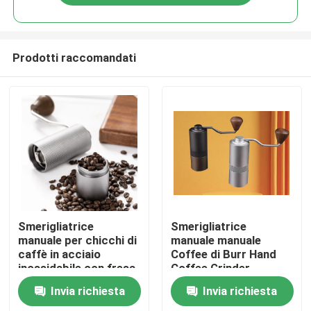
Prodotti raccomandati
Casa
Smerigliatrice
Smerigliatrice
manuale per chicchi di
manuale manuale
caffè in acciaio
Coffee di Burr Hand
Prodotti
inossidabile con fresa
Coffee Grinder
conica in metallo,
Portable
Invia richiesta
Invia richiesta
portatile, lavabile, a
Mostra VR
manovella