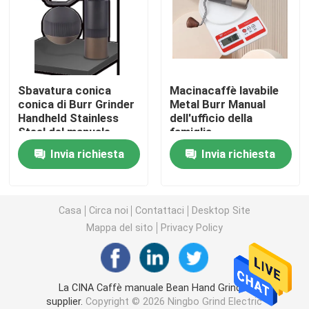
Macinacaffè di Doserless
macinacaffè commerciale
Sbavatura conica
Macinacaffè lavabile
conica di Burr Grinder
Metal Burr Manual
Handheld Stainless
dell'ufficio della
Macinacaffè del touch screen
Steel del manuale
famiglia
portatile
Invia richiesta
Invia richiesta
Macinacaffè della famiglia
Caffè espresso Bean Grinder
Casa
Circa noi
Contattaci
Desktop Site
Mappa del sito
Privacy Policy
Macinacaffè all'aperto
La CINA Caffè manuale Bean Hand Grinder
Macinacaffè della mano
supplier.
Copyright © 2026 Ningbo Grind Electric