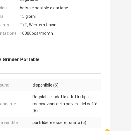
lari:
borsa e scatole e cartone
na:
15 giorni
ento:
T/T, Western Union
entazione:
10000pcs/month
e Grinder Portable
sura:
disponibile (6)
Regolabile, adatto a tutti i tipi di
stridente:
macinazioni della polvere del caffè
(6)
le vendite:
parti libere essere fornito (6)