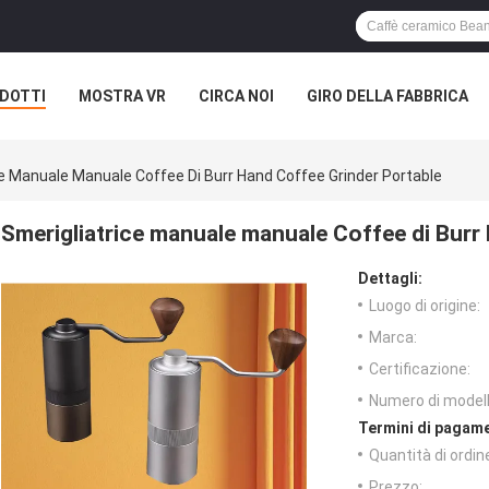
DOTTI
MOSTRA VR
CIRCA NOI
GIRO DELLA FABBRICA
ce Manuale Manuale Coffee Di Burr Hand Coffee Grinder Portable
Smerigliatrice manuale manuale Coffee di Burr
Dettagli:
Luogo di origine:
Marca:
Certificazione:
Numero di modell
Termini di pagame
Quantità di ordin
Prezzo: