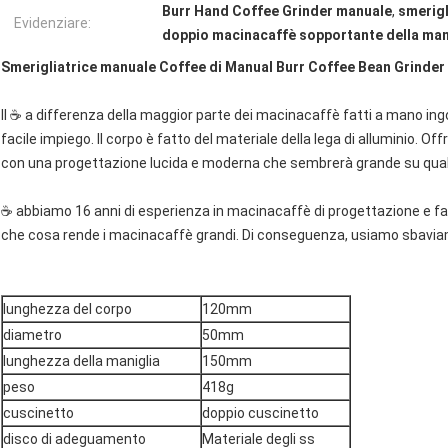
Burr Hand Coffee Grinder manuale
,
smerigl
Evidenziare:
doppio macinacaffè sopportante della ma
Smerigliatrice manuale Coffee di Manual Burr Coffee Bean Grinder
Il ☕ a differenza della maggior parte dei macinacaffè fatti a mano ingo
facile impiego. Il corpo è fatto del materiale della lega di alluminio. Of
con una progettazione lucida e moderna che sembrerà grande su qual
☕ abbiamo 16 anni di esperienza in macinacaffè di progettazione e fa
che cosa rende i macinacaffè grandi. Di conseguenza, usiamo sbaviamo
lunghezza del corpo
120mm
diametro
50mm
lunghezza della maniglia
150mm
peso
418g
cuscinetto
doppio cuscinetto
disco di adeguamento
Materiale degli ss