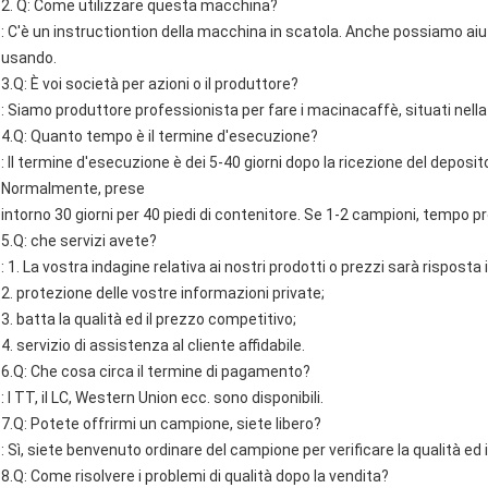
2. Q: Come utilizzare questa macchina?
: C'è un instructiontion della macchina in scatola. Anche possiamo aiu
usando.
3.Q: È voi società per azioni o il produttore?
: Siamo produttore professionista per fare i macinacaffè, situati nella c
4.Q: Quanto tempo è il termine d'esecuzione?
: Il termine d'esecuzione è dei 5-40 giorni dopo la ricezione del depos
Normalmente, prese
intorno 30 giorni per 40 piedi di contenitore. Se 1-2 campioni, tempo pr
5.Q: che servizi avete?
: 1. La vostra indagine relativa ai nostri prodotti o prezzi sarà risposta 
2. protezione delle vostre informazioni private;
3. batta la qualità ed il prezzo competitivo;
4. servizio di assistenza al cliente affidabile.
6.Q: Che cosa circa il termine di pagamento?
: I TT, il LC, Western Union ecc. sono disponibili.
7.Q: Potete offrirmi un campione, siete libero?
: Sì, siete benvenuto ordinare del campione per verificare la qualità ed i
8.Q: Come risolvere i problemi di qualità dopo la vendita?