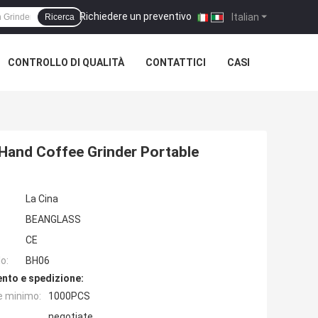
Richiedere un preventivo
|
Italian
Ricerca
CONTROLLO DI QUALITÀ
CONTATTICI
CASI
 Hand Coffee Grinder Portable
La Cina
BEANGLASS
CE
o:
BH06
nto e spedizione:
e minimo:
1000PCS
negotiate