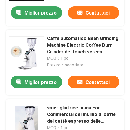
Miglior prezzo
Contattaci
Caffè automatico Bean Grinding
Machine Electric Coffee Burr
Grinder del touch screen
MOQ：1 pc
Prezzo：negotiate
Miglior prezzo
Contattaci
Casa
smerigliatrice piana For
Prodotti
Commercial del mulino di caffè
del caffè espresso delle
sbavature di 64mm
Mostra VR
MOQ：1 pc