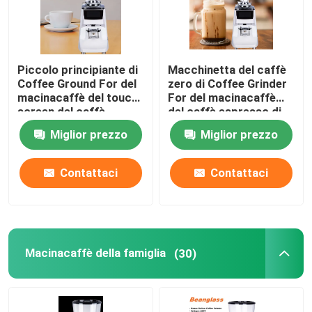
Piccolo principiante di
Macchinetta del caffè
Coffee Ground For del
zero di Coffee Grinder
macinacaffè del touch
For del macinacaffè
screen del caffè
del caffè espresso di
espresso del livello di
conservazione
Miglior prezzo
Miglior prezzo
entrata
Contattaci
Contattaci
Macinacaffè della famiglia
(30)