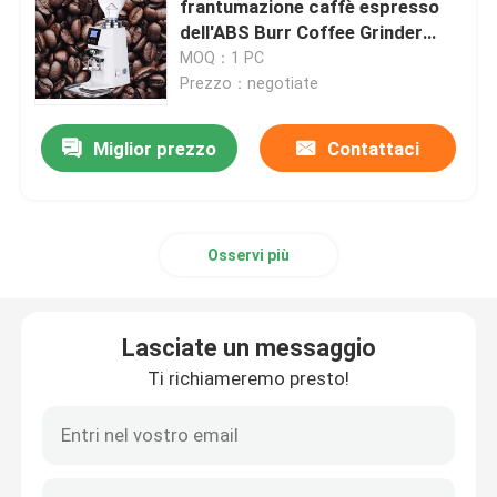
frantumazione caffè espresso
dell'ABS Burr Coffee Grinder
Macchina del caffè della capsula
piano elettrico
MOQ：1 PC
Prezzo：negotiate
frother automatico del latte
Miglior prezzo
Contattaci
Macinacaffè digitale
Osservi più
Lasciate un messaggio
Ti richiameremo presto!