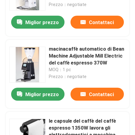
Prezzo：negotiate
Circa noi
Miglior prezzo
Contattaci
Giro della fabbrica
macinacaffè automatico di Bean
Controllo di qualità
Machine Adjustable Mill Electric
del caffè espresso 370W
MOQ：1 pc
Contattici
Prezzo：negotiate
Casi
Miglior prezzo
Contattaci
Smerigliatrice del chicco di caffè
le capsule del caffè del caffè
espresso 1350W lavora gli
Burr Coffee Grinder
elettrodomestici a macchina