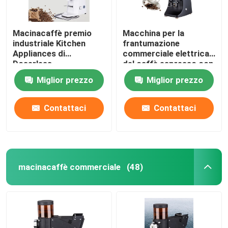
Macinacaffè premio
Macchina per la
industriale Kitchen
frantumazione
Appliances di
commerciale elettrica
Doserless
del caffè espresso con
la sbavatura di titanio
Miglior prezzo
Miglior prezzo
Contattaci
Contattaci
macinacaffè commerciale
(48)