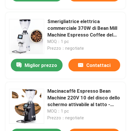
Smerigliatrice elettrica
commerciale 370W di Bean Mill
Machine Espresso Coffee del
caffè
MOQ：1 pc
Prezzo：negotiate
Miglior prezzo
Contattaci
Macinacaffè Espresso Bean
Machine 220V 10 del disco dello
schermo attivabile al tatto -
15kg/h
MOQ：1 pc
Prezzo：negotiate