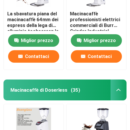
La sbavatura piana del
Macinacaffè
macinacaffè 64mm dei
professionisti elettrici
espress della lega di
commerciali di Burr
alluminio tochscreen la
Grinder Industrial
smerigliatrice
Espresso Large
Miglior prezzo
Miglior prezzo
Contattaci
Contattaci
Macinacaffè di Doserless
(35)