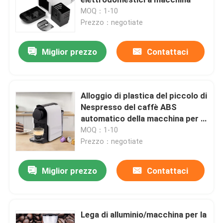
MOQ：1-10
Prezzo：negotiate
Macinacaffè di Doserless
Miglior prezzo
Contattaci
macinacaffè commerciale
Macinacaffè del touch screen
Alloggio di plastica del piccolo di
Nespresso del caffè ABS
automatico della macchina per la
Macinacaffè della famiglia
casa
MOQ：1-10
Prezzo：negotiate
Caffè espresso Bean Grinder
Miglior prezzo
Contattaci
Macinacaffè all'aperto
Lega di alluminio/macchina per la
Macinacaffè della mano