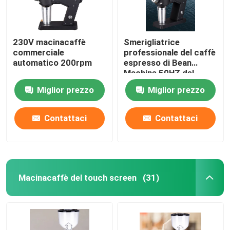
230V macinacaffè
Smerigliatrice
commerciale
professionale del caffè
automatico 200rpm
espresso di Bean
Machine 50HZ del
caffè espresso
Miglior prezzo
Miglior prezzo
dell'OEM
Contattaci
Contattaci
Macinacaffè del touch screen
(31)