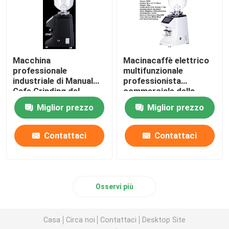
Macchina
Macinacaffè elettrico
professionale
multifunzionale
industriale di Manual
professionista
Cafe Grinding del
commerciale della
macinacaffè della
macchina per la
Miglior prezzo
Miglior prezzo
famiglia
frantumazione
Contattaci
Contattaci
Osservi più
Casa
Circa noi
Contattaci
Desktop Site