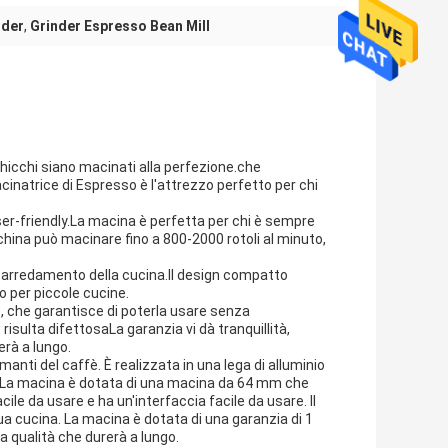
nder
,
Grinder Espresso Bean Mill
icchi siano macinati alla perfezione.che
inatrice di Espresso è l'attrezzo perfetto per chi
er-friendly.La macina è perfetta per chi è sempre
hina può macinare fino a 800-2000 rotoli al minuto,
si arredamento della cucina.Il design compatto
 per piccole cucine.
o, che garantisce di poterla usare senza
risulta difettosaLa garanzia vi dà tranquillità,
rà a lungo.
amanti del caffè. È realizzata in una lega di alluminio
ata.La macina è dotata di una macina da 64 mm che
ile da usare e ha un'interfaccia facile da usare. Il
 cucina. La macina è dotata di una garanzia di 1
ta qualità che durerà a lungo.