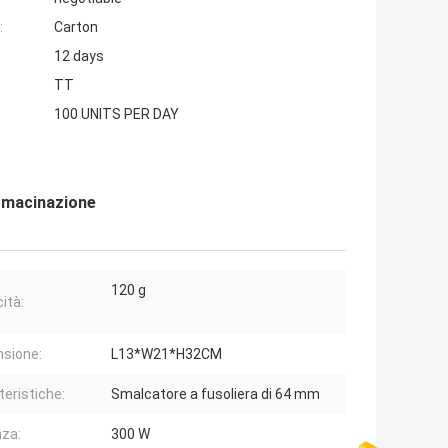
:
Carton
12 days
TT
100 UNITS PER DAY
i macinazione
120 g
ità:
sione:
L13*W21*H32CM
teristiche:
Smalcatore a fusoliera di 64 mm
za:
300 W