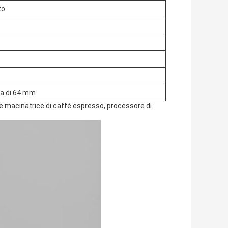
to
ra di 64 mm
e macinatrice di caffè espresso, processore di