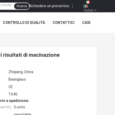
Richiedere un preventivo
|
Ricerca
Italian
CONTROLLO DI QUALITÀ
CONTATTICI
CASI
 risultati di macinazione
Zhejiang, China
Beanglass
CE
T64S
nto e spedizione:
antity:
5 units
negotiable