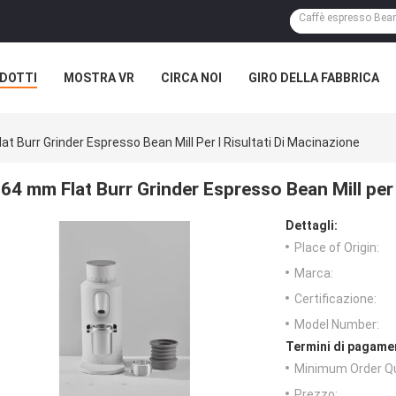
DOTTI
MOSTRA VR
CIRCA NOI
GIRO DELLA FABBRICA
at Burr Grinder Espresso Bean Mill Per I Risultati Di Macinazione
64 mm Flat Burr Grinder Espresso Bean Mill per i
Dettagli:
Place of Origin:
Marca:
Certificazione:
Model Number:
Termini di pagame
Minimum Order Qu
Prezzo: