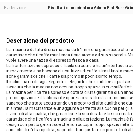
Evidenziare:
Risultati di macinatura 64mm Flat Burr Gri
Descrizione del prodotto:
La macina è dotata di una macina da 64 mm che garantisce che i ch
garantisce che il caffè mantenga il suo aroma e il suo saporeLa Mac
vuole avere una tazza di espresso fresca a casa.
La frantumazione espresso è facile da usare e ha un'interfaccia us
in movimento e ha bisogno di una tazza di caffè al mattinoLa macc
il che garantisce che il caffè sia pronto in pochissimo tempo.
Il mulino ha un design elegante e elegante che si addice a qualsia
assicura che la macina non occupa troppo spazio in cucinaPerfetto
La macina per il caffè Espresso è dotata di una garanzia di un ann
preoccupazioni.e il fabbricante riparerà o sostituirà la macchina se 
sapendo che state acquistando un prodotto di alta qualità che dure
In sintesi, la macinatrice è un'aggiunta perfetta alla cucina per gli 
e zinco di alta qualità, che garantisce la sua durata e la sua dur
garantisce che il caffè sia macinato alla perfezione. La macina è fac
design compatto garantisce che non occupa troppo spazio nella tua
anno,che ti dà tranquillità., sapendo di acquistare un prodotto di al