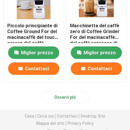
Piccolo principiante di
Macchinetta del caffè
Coffee Ground For del
zero di Coffee Grinder
macinacaffè del touch
For del macinacaffè
screen del caffè
del caffè espresso di
espresso del livello di
conservazione
Miglior prezzo
Miglior prezzo
entrata
Contattaci
Contattaci
Osservi più
Casa
Circa noi
Contattaci
Desktop Site
Mappa del sito
Privacy Policy