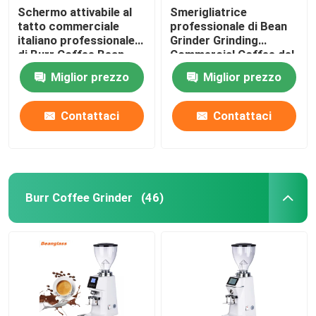
Schermo attivabile al
Smerigliatrice
tatto commerciale
professionale di Bean
italiano professionale
Grinder Grinding
di Burr Coffee Bean
Commercial Coffee del
Grinder With LED
caffè del caffè
Miglior prezzo
Miglior prezzo
espresso
Contattaci
Contattaci
Burr Coffee Grinder
(46)