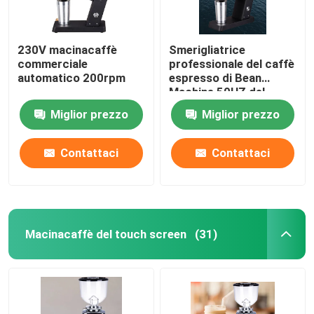
230V macinacaffè
Smerigliatrice
commerciale
professionale del caffè
automatico 200rpm
espresso di Bean
Machine 50HZ del
caffè espresso
Miglior prezzo
Miglior prezzo
dell'OEM
Contattaci
Contattaci
Macinacaffè del touch screen
(31)