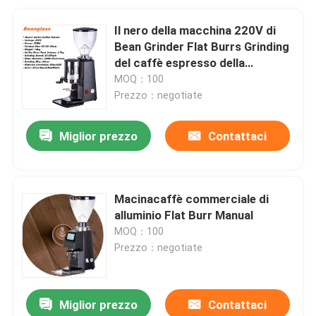
Il nero della macchina 220V di
Bean Grinder Flat Burrs Grinding
del caffè espresso della
macchina del mulino di caffè
MOQ：100
Prezzo：negotiate
Miglior prezzo
Contattaci
Macinacaffè commerciale di
alluminio Flat Burr Manual
MOQ：100
Prezzo：negotiate
Miglior prezzo
Contattaci