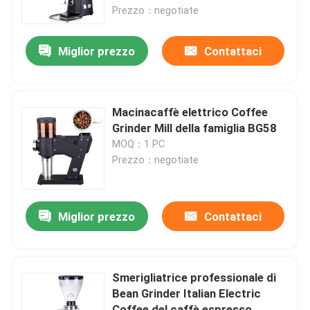
Prezzo：negotiate
Circa noi
Miglior prezzo
Contattaci
Giro della fabbrica
Macinacaffè elettrico Coffee
Controllo di qualità
Grinder Mill della famiglia BG58
MOQ：1 PC
Prezzo：negotiate
Contattici
Casi
Miglior prezzo
Contattaci
Smerigliatrice del chicco di caffè
Smerigliatrice professionale di
Bean Grinder Italian Electric
Burr Coffee Grinder
Coffee del caffè espresso