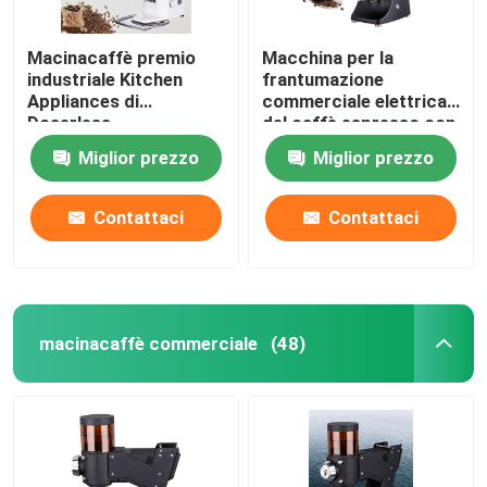
Macinacaffè premio
Macchina per la
industriale Kitchen
frantumazione
Appliances di
commerciale elettrica
Doserless
del caffè espresso con
la sbavatura di titanio
Miglior prezzo
Miglior prezzo
Contattaci
Contattaci
macinacaffè commerciale
(48)