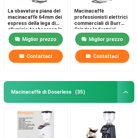
La sbavatura piana del
Macinacaffè
macinacaffè 64mm dei
professionisti elettrici
espress della lega di
commerciali di Burr
alluminio tochscreen la
Grinder Industrial
smerigliatrice
Espresso Large
Miglior prezzo
Miglior prezzo
Contattaci
Contattaci
Macinacaffè di Doserless
(35)