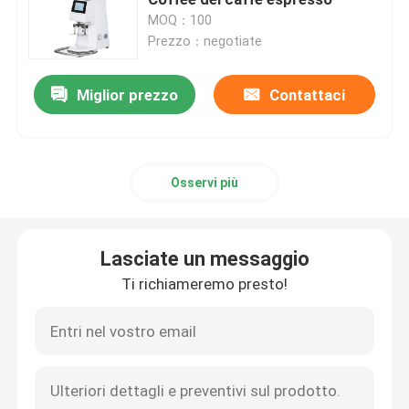
MOQ：100
Prezzo：negotiate
Macinacaffè di Doserless
Miglior prezzo
Contattaci
macinacaffè commerciale
Macinacaffè del touch screen
Osservi più
Macinacaffè della famiglia
Lasciate un messaggio
Caffè espresso Bean Grinder
Ti richiameremo presto!
Macinacaffè all'aperto
Macinacaffè della mano