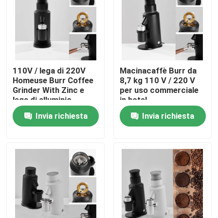
Circa noi
Giro della fabbrica
110V / lega di 220V
Macinacaffè Burr da
Homeuse Burr Coffee
8,7 kg 110 V / 220 V
Controllo di qualità
Grinder With Zinc e
per uso commerciale
lega di alluminio
in hotel
Invia richiesta
Invia richiesta
Contattici
Casi
Smerigliatrice del chicco di caffè
Burr Coffee Grinder