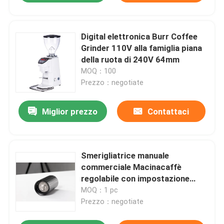
Digital elettronica Burr Coffee
Grinder 110V alla famiglia piana
della ruota di 240V 64mm
MOQ：100
Prezzo：negotiate
Miglior prezzo
Contattaci
Smerigliatrice manuale
commerciale Macinacaffè
regolabile con impostazione
regolabile
MOQ：1 pc
Prezzo：negotiate