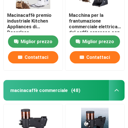
Macinacaffè premio
Macchina per la
industriale Kitchen
frantumazione
Appliances di
commerciale elettrica
Doserless
del caffè espresso con
la sbavatura di titanio
Miglior prezzo
Miglior prezzo
Contattaci
Contattaci
macinacaffè commerciale
(48)