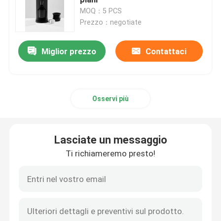
MOQ：5 PCS
Prezzo：negotiate
Macinacaffè di Doserless
Miglior prezzo
Contattaci
macinacaffè commerciale
Macinacaffè del touch screen
Osservi più
Macinacaffè della famiglia
Lasciate un messaggio
Caffè espresso Bean Grinder
Ti richiameremo presto!
Macinacaffè all'aperto
Macinacaffè della mano