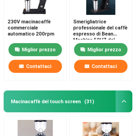
230V macinacaffè
Smerigliatrice
commerciale
professionale del caffè
automatico 200rpm
espresso di Bean
Machine 50HZ del
caffè espresso
Miglior prezzo
Miglior prezzo
dell'OEM
Contattaci
Contattaci
Macinacaffè del touch screen
(31)