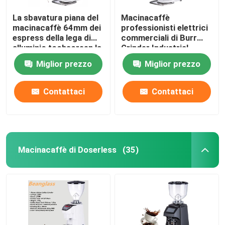
La sbavatura piana del
Macinacaffè
macinacaffè 64mm dei
professionisti elettrici
espress della lega di
commerciali di Burr
alluminio tochscreen la
Grinder Industrial
smerigliatrice
Espresso Large
Miglior prezzo
Miglior prezzo
Contattaci
Contattaci
Macinacaffè di Doserless
(35)