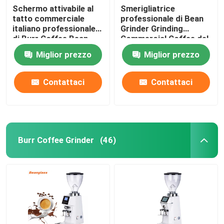
Schermo attivabile al
Smerigliatrice
tatto commerciale
professionale di Bean
italiano professionale
Grinder Grinding
di Burr Coffee Bean
Commercial Coffee del
Grinder With LED
caffè del caffè
Miglior prezzo
Miglior prezzo
espresso
Contattaci
Contattaci
Burr Coffee Grinder
(46)