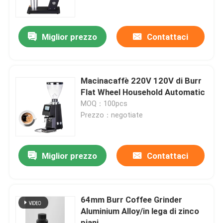
Circa noi
Miglior prezzo
Contattaci
Giro della fabbrica
Macinacaffè 220V 120V di Burr
Controllo di qualità
Flat Wheel Household Automatic
MOQ：100pcs
Prezzo：negotiate
Contattici
Casi
Miglior prezzo
Contattaci
Smerigliatrice del chicco di caffè
64mm Burr Coffee Grinder
Aluminium Alloy/in lega di zinco
Burr Coffee Grinder
piani