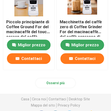
Piccolo principiante di
Macchinetta del caffè
Coffee Ground For del
zero di Coffee Grinder
macinacaffè del touch
For del macinacaffè
screen del caffè
del caffè espresso di
espresso del livello di
conservazione
Miglior prezzo
Miglior prezzo
entrata
Contattaci
Contattaci
Osservi più
Casa
Circa noi
Contattaci
Desktop Site
Mappa del sito
Privacy Policy