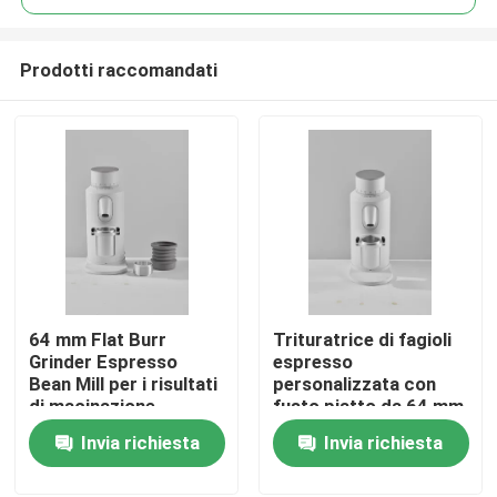
Prodotti raccomandati
64 mm Flat Burr
Trituratrice di fagioli
Casa
Grinder Espresso
espresso
Bean Mill per i risultati
personalizzata con
di macinazione
fusto piatto da 64 mm
Prodotti
e capacità di 120 g
Invia richiesta
Invia richiesta
Mostra VR