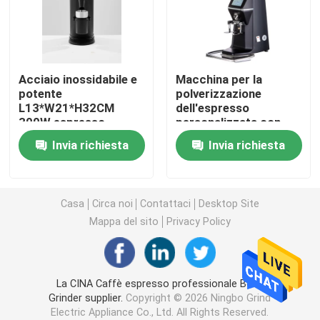
Macinacaffè di Doserless
Acciaio inossidabile e
Macchina per la
macinacaffè commerciale
potente
polverizzazione
L13*W21*H32CM
dell'espresso
300W espresso
personalizzata con
Macinacaffè del touch screen
coffee grinder
smerigliatrice piatta
Invia richiesta
Invia richiesta
da 15 kg
Macinacaffè della famiglia
Casa
Circa noi
Contattaci
Desktop Site
Caffè espresso Bean Grinder
Mappa del sito
Privacy Policy
Macinacaffè all'aperto
La CINA Caffè espresso professionale Bean
Grinder supplier.
Copyright © 2026 Ningbo Grind
Macinacaffè della mano
Electric Appliance Co., Ltd. All Rights Reserved.