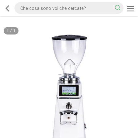
1
/
1