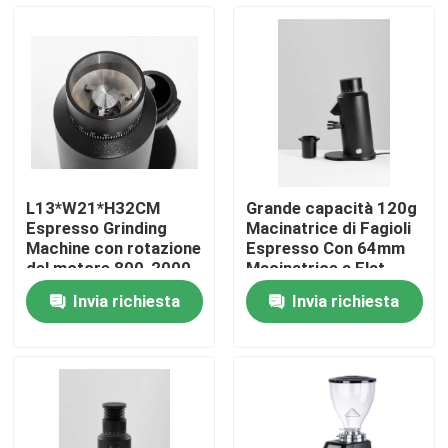
Circa noi
Giro della fabbrica
Controllo di qualità
L13*W21*H32CM
Grande capacità 120g
Espresso Grinding
Macinatrice di Fagioli
Contattici
Machine con rotazione
Espresso Con 64mm
del motore 800-2000
Macinatrice a Flat
rulli/minuto
Burr E 300W di
Invia richiesta
Invia richiesta
Potenza
Casi
Smerigliatrice del chicco di caffè
Burr Coffee Grinder