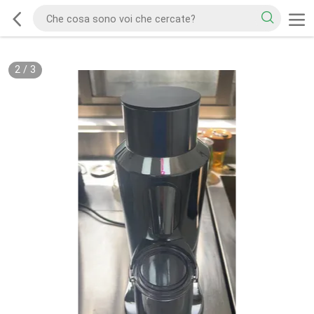
2
/
3