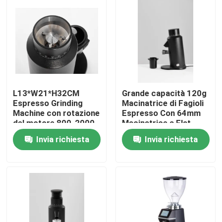
Circa noi
Giro della fabbrica
Controllo di qualità
L13*W21*H32CM
Grande capacità 120g
Espresso Grinding
Macinatrice di Fagioli
Machine con rotazione
Espresso Con 64mm
Contattici
del motore 800-2000
Macinatrice a Flat
rulli/minuto
Burr E 300W di
Invia richiesta
Invia richiesta
Potenza
Casi
Smerigliatrice del chicco di caffè
Burr Coffee Grinder