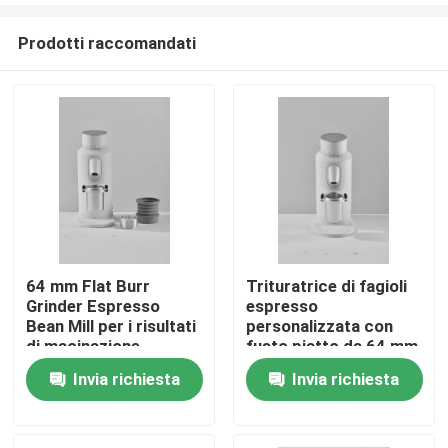
Prodotti raccomandati
64 mm Flat Burr
Trituratrice di fagioli
Grinder Espresso
espresso
Casa
Bean Mill per i risultati
personalizzata con
di macinazione
fusto piatto da 64 mm
e capacità di 120 g
Invia richiesta
Invia richiesta
Prodotti
Mostra VR