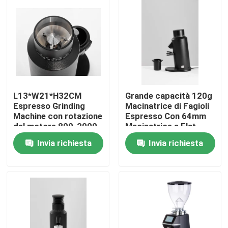
Circa noi
Giro della fabbrica
Controllo di qualità
L13*W21*H32CM
Grande capacità 120g
Espresso Grinding
Macinatrice di Fagioli
Machine con rotazione
Espresso Con 64mm
Contattici
del motore 800-2000
Macinatrice a Flat
rulli/minuto
Burr E 300W di
Invia richiesta
Invia richiesta
Potenza
Casi
Smerigliatrice del chicco di caffè
Burr Coffee Grinder