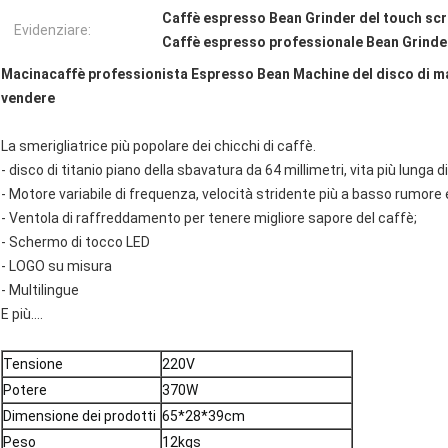
Caffè espresso Bean Grinder del touch sc
Evidenziare:
Caffè espresso professionale Bean Grinde
Macinacaffè professionista Espresso Bean Machine del disco di mac
vendere
La smerigliatrice più popolare dei chicchi di caffè.
- disco di titanio piano della sbavatura da 64 millimetri, vita più lunga 
- Motore variabile di frequenza, velocità stridente più a basso rumore e
- Ventola di raffreddamento per tenere migliore sapore del caffè;
- Schermo di tocco LED
- LOGO su misura
- Multilingue
E più….
Tensione
220V
Potere
370W
Dimensione dei prodotti
65*28*39cm
Peso
12kgs