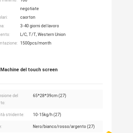
e minimo:
100
negotiate
lari:
caorton
na:
3-40 giorni del lavoro
ento:
L/C, T/T, Western Union
entazione:
1500pcs/month
 Machine del touch screen
sione del
65*28*39cm (27)
to:
ità stridente:
10-15kg/h (27)
e:
Nero/bianco/rosso/argento (27)