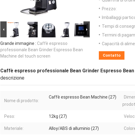
Quantità di ordin
Prezzo:
Imballaggi partico
Tempi di conseg
Termini di pagam
Grande immagine :
Caffè espresso
Capacità di alim
professionale Bean Grinder Espresso Bean
Contatto
Machine del touch screen
Caffè espresso professionale Bean Grinder Espresso Bean
descrizione
Caffè espresso Bean Machine (27)
Dimen
Nome di prodotto:
prodot
Peso:
12kg (27)
Veloc
Materiale:
Alloy/ABS di alluminio (27)
Color