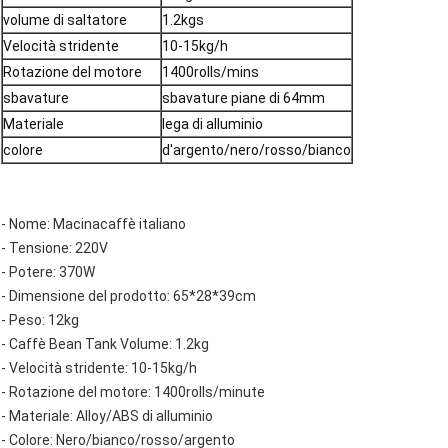
volume di saltatore
1.2kgs
Velocità stridente
10-15kg/h
Rotazione del motore
1400rolls/mins
sbavature
sbavature piane di 64mm
Materiale
lega di alluminio
colore
d'argento/nero/rosso/bianco
- Nome: Macinacaffè italiano
- Tensione: 220V
- Potere: 370W
- Dimensione del prodotto: 65*28*39cm
- Peso: 12kg
- Caffè Bean Tank Volume: 1.2kg
- Velocità stridente: 10-15kg/h
- Rotazione del motore: 1400rolls/minute
- Materiale: Alloy/ABS di alluminio
- Colore: Nero/bianco/rosso/argento