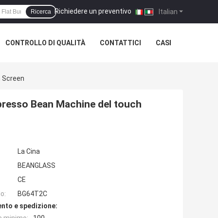
Richiedere un preventivo
|
Italian
Ricerca
CONTROLLO DI QUALITÀ
CONTATTICI
CASI
h Screen
presso Bean Machine del touch
La Cina
BEANGLASS
CE
o:
BG64T2C
nto e spedizione: