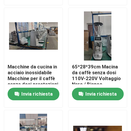
Circa noi
Giro della fabbrica
Controllo di qualità
Macchine da cucina in
65*28*39cm Macina
Contattici
acciaio inossidabile
da caffè senza dosi
Macchine per il caffè
110V-220V Voltaggio
senza dosi prestazioni
Nero / Bianco
durevoli
Casi
Invia richiesta
Invia richiesta
Smerigliatrice del chicco di caffè
Burr Coffee Grinder