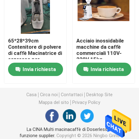
Macinacaffè di Doserless
macinacaffè commerciale
65*28*39cm
Acciaio inossidabile
Contenitore di polvere
macchine da caffè
di caffè Macinatrice di
commerciali 110V-
Macinacaffè del touch screen
espresso per
220V 15kg
produttori di caffè
Invia richiesta
Invia richiesta
Macinacaffè della famiglia
Caffè espresso Bean Grinder
Casa
Circa noi
Contattaci
Desktop Site
Mappa del sito
Privacy Policy
Macinacaffè all'aperto
La CINA Multi macinacaffè di Doserless di
Macinacaffè della mano
funzione supplier.
Copyright © 2026 Ningbo Grind