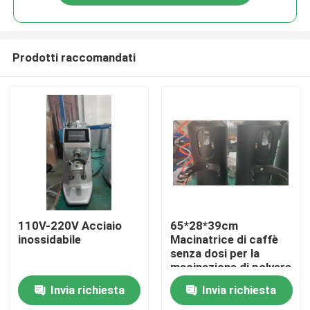
Prodotti raccomandati
Casa
110V-220V Acciaio
65*28*39cm
inossidabile
Macinatrice di caffè
senza dosi per la
Prodotti
macinazione di polvere
di caffè
Invia richiesta
Invia richiesta
personalizzata
Mostra VR