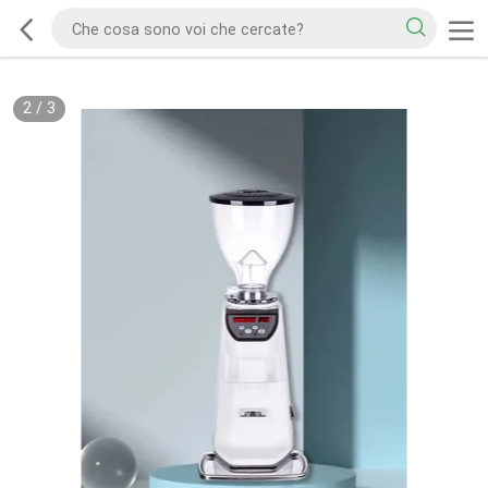
2
/
3