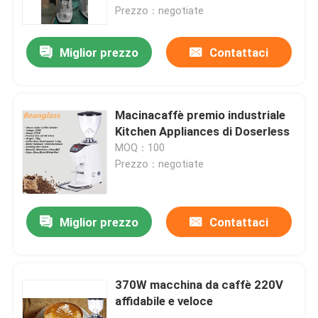
Prezzo：negotiate
Circa noi
Miglior prezzo
Contattaci
Giro della fabbrica
Macinacaffè premio industriale
Controllo di qualità
Kitchen Appliances di Doserless
MOQ：100
Prezzo：negotiate
Contattici
Casi
Miglior prezzo
Contattaci
Smerigliatrice del chicco di caffè
370W macchina da caffè 220V
affidabile e veloce
Burr Coffee Grinder