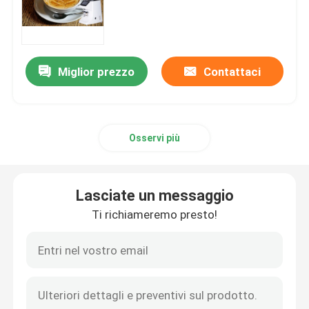
Macinacaffè di Doserless
Miglior prezzo
Contattaci
macinacaffè commerciale
Macinacaffè del touch screen
Osservi più
Macinacaffè della famiglia
Lasciate un messaggio
Caffè espresso Bean Grinder
Ti richiameremo presto!
Macinacaffè all'aperto
Macinacaffè della mano