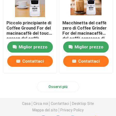
Piccolo principiante di
Macchinetta del caffè
Coffee Ground For del
zero di Coffee Grinder
macinacaffè del touch
For del macinacaffè
screen del caffè
del caffè espresso di
espresso del livello di
conservazione
Miglior prezzo
Miglior prezzo
entrata
Contattaci
Contattaci
Osservi più
Casa
Circa noi
Contattaci
Desktop Site
Mappa del sito
Privacy Policy