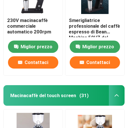
230V macinacaffè
Smerigliatrice
commerciale
professionale del caffè
automatico 200rpm
espresso di Bean
Machine 50HZ del
caffè espresso
Miglior prezzo
Miglior prezzo
dell'OEM
Contattaci
Contattaci
Macinacaffè del touch screen
(31)