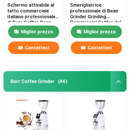
Schermo attivabile al
Smerigliatrice
tatto commerciale
professionale di Bean
italiano professionale
Grinder Grinding
di Burr Coffee Bean
Commercial Coffee del
Grinder With LED
caffè del caffè
Miglior prezzo
Miglior prezzo
espresso
Contattaci
Contattaci
Burr Coffee Grinder
(46)