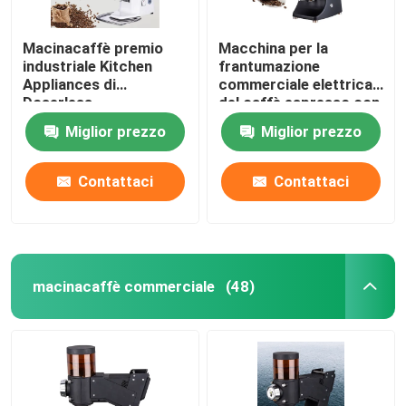
Macinacaffè premio
Macchina per la
industriale Kitchen
frantumazione
Appliances di
commerciale elettrica
Doserless
del caffè espresso con
la sbavatura di titanio
Miglior prezzo
Miglior prezzo
Contattaci
Contattaci
macinacaffè commerciale
(48)