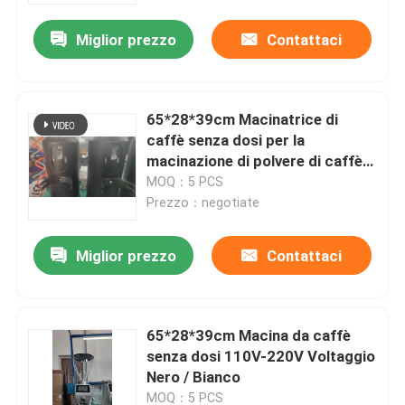
Miglior prezzo
Contattaci
65*28*39cm Macinatrice di
caffè senza dosi per la
macinazione di polvere di caffè
personalizzata
MOQ：5 PCS
Prezzo：negotiate
Miglior prezzo
Contattaci
Casa
65*28*39cm Macina da caffè
Prodotti
senza dosi 110V-220V Voltaggio
Nero / Bianco
Mostra VR
MOQ：5 PCS