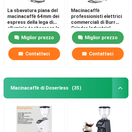
La sbavatura piana del
Macinacaffè
macinacaffè 64mm dei
professionisti elettrici
espress della lega di
commerciali di Burr
alluminio tochscreen la
Grinder Industrial
smerigliatrice
Espresso Large
Miglior prezzo
Miglior prezzo
Contattaci
Contattaci
Macinacaffè di Doserless
(35)