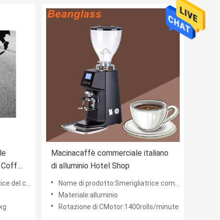
le
Macinacaffè commerciale italiano
r Coffee
di alluminio Hotel Shop
della sbavatura
Nome di prodotto:Smerigliatrice commerciale italiana del chicco di caffè della sbavatura
Materiale:alluminio
kg
Rotazione di CMotor:1400rolls/minute