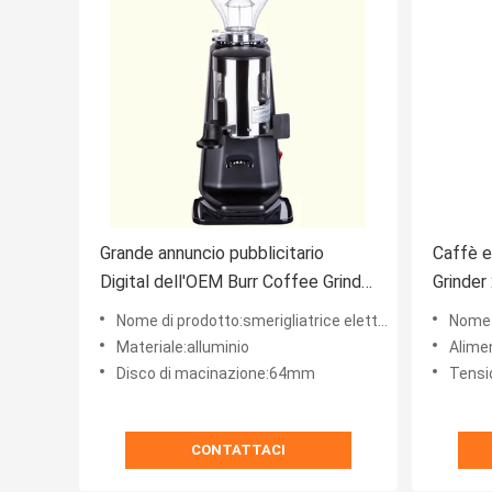
Grande annuncio pubblicitario
Caffè e
Digital dell'OEM Burr Coffee Grinder
Grinder
Automatic Professional
resiste
Nome di prodotto:smerigliatrice elettrica digitale del chicco di caffè della sbavatura del caffè espresso
Nome di 
Materiale:alluminio
Alime
Disco di macinazione:64mm
Tensi
CONTATTACI