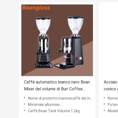
Caffè automatico bianco nero Bean
Acciaio 
Mixer del volume di Burr Coffee
conico 
Grinder 1.2kg
della fa
Nome di prodotto:macinacaffè del miscelatore del chicco di caffè
Nome d
Materiale:alluminio
Poter
Caffè Bean Tank Volume:1.2kg
Model