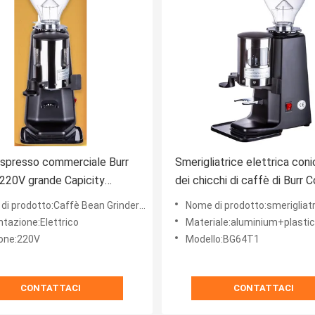
spresso commerciale Burr
Smerigliatrice elettrica coni
 220V grande Capicity
dei chicchi di caffè di Burr 
nte
Grinder 230V 50Hz
prodotto:Caffè Bean Grinder del caffè espresso
Nome di prodotto:smerigliatrice elettrica dei c
ntazione:Elettrico
Materiale:aluminium+plastic
one:220V
Modello:BG64T1
CONTATTACI
CONTATTACI