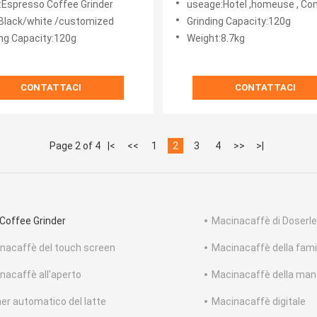
Espresso Coffee Grinder
useage:Hotel ,homeuse , Comme
rotola/minuto
:Black/white /customized
Grinding Capacity:120g
ing Capacity:120g
Weight:8.7kg
CONTATTACI
CONTATTACI
Page 2 of 4
|<
<<
1
2
3
4
>>
>|
 Coffee Grinder
Macinacaffè di Doserl
nacaffè del touch screen
Macinacaffè della fami
nacaffè all'aperto
Macinacaffè della man
her automatico del latte
Macinacaffè digitale