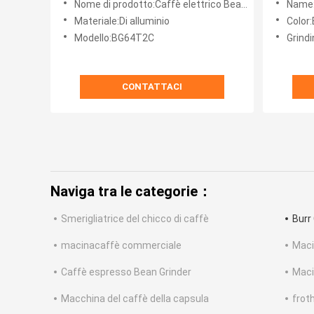
Nome di prodotto:Caffè elettrico Bean Grinder
Name:
Materiale:Di alluminio
Color
Modello:BG64T2C
Grind
CONTATTACI
Naviga tra le categorie：
Smerigliatrice del chicco di caffè
Burr
macinacaffè commerciale
Maci
Caffè espresso Bean Grinder
Maci
Macchina del caffè della capsula
frot