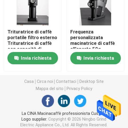
Macinacaffè di Doserless
Trituratrice di caffè
Frequenza
macinacaffè commerciale
portatile filtro esterno
personalizzata
Trituratrice di caffè
macinatrice di caffè
con capacità di
all'aperto 50g
Macinacaffè del touch screen
triturazione di 50 g
Capacità di
Invia richiesta
Invia richiesta
macinatura Velocità
rapida 260ROLLS/MIN
Macinacaffè della famiglia
Casa
Circa noi
Contattaci
Desktop Site
Caffè espresso Bean Grinder
Mappa del sito
Privacy Policy
Macinacaffè all'aperto
La CINA Macinacaffè professionista Custom
Logo supplier.
Copyright © 2026 Ningbo Grind
Macinacaffè della mano
Electric Appliance Co., Ltd. All Rights Reserved.