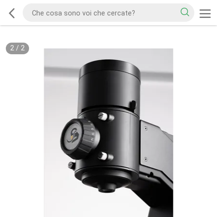
2
/
2