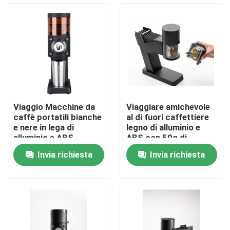
Circa noi
Giro della fabbrica
Controllo di qualità
Viaggio Macchine da
Viaggiare amichevole
caffè portatili bianche
al di fuori caffettiere
Contattici
e nere in lega di
legno di alluminio e
alluminio e ABS
ABS con 50g di
capacità di
Invia richiesta
Invia richiesta
macinazione
Casi
Smerigliatrice del chicco di caffè
Burr Coffee Grinder