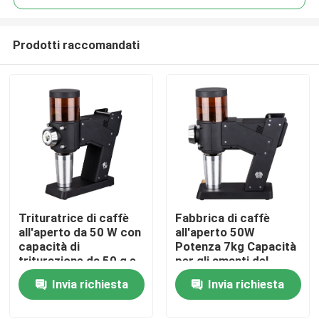
Prodotti raccomandati
Trituratrice di caffè
Fabbrica di caffè
Casa
all'aperto da 50 W con
all'aperto 50W
capacità di
Potenza 7kg Capacità
triturazione da 50 g e
per gli amanti del
Prodotti
logo personalizzato
caffè appena
Invia richiesta
Invia richiesta
macinato
Mostra VR