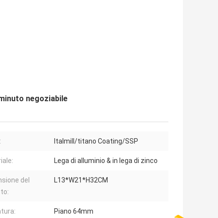
 minuto negoziabile
:
Italmill/titano Coating/SSP
iale:
Lega di alluminio & in lega di zinco
sione del
L13*W21*H32CM
to:
tura:
Piano 64mm