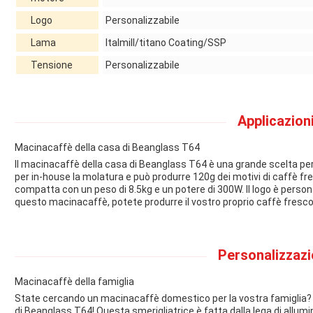
Logo
Personalizzabile
Lama
Italmill/titano Coating/SSP
Tensione
Personalizzabile
Applicazioni
Macinacaffè della casa di Beanglass T64
Il macinacaffè della casa di Beanglass T64 è una grande scelta per
per in-house la molatura e può produrre 120g dei motivi di caffè fres
compatta con un peso di 8.5kg e un potere di 300W. Il logo è person
questo macinacaffè, potete produrre il vostro proprio caffè fresco
Personalizzazi
Macinacaffè della famiglia
State cercando un macinacaffè domestico per la vostra famiglia? G
di Beanglass T64! Questa smerigliatrice è fatta dalla lega di allumini