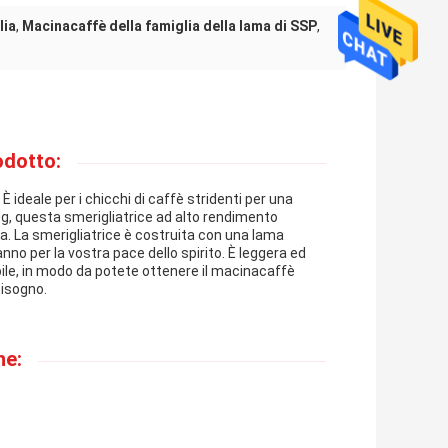
lia
,
Macinacaffè della famiglia della lama di SSP
,
odotto:
È ideale per i chicchi di caffè stridenti per una
g, questa smerigliatrice ad alto rendimento
. La smerigliatrice è costruita con una lama
nno per la vostra pace dello spirito. È leggera ed
abile, in modo da potete ottenere il macinacaffè
bisogno.
he: