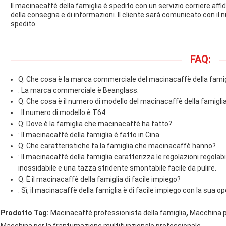
Il macinacaffè della famiglia è spedito con un servizio corriere aff
della consegna e di informazioni. Il cliente sarà comunicato con il 
spedito.
FAQ:
Q: Che cosa è la marca commerciale del macinacaffè della famig
: La marca commerciale è Beanglass.
Q: Che cosa è il numero di modello del macinacaffè della famigli
: Il numero di modello è T64.
Q: Dove è la famiglia che macinacaffè ha fatto?
: Il macinacaffè della famiglia è fatto in Cina.
Q: Che caratteristiche fa la famiglia che macinacaffè hanno?
: Il macinacaffè della famiglia caratterizza le regolazioni regolab
inossidabile e una tazza stridente smontabile facile da pulire.
Q: È il macinacaffè della famiglia di facile impiego?
: Sì, il macinacaffè della famiglia è di facile impiego con la sua o
,
Prodotto Tag:
Macinacaffè professionista della famiglia
Macchina p