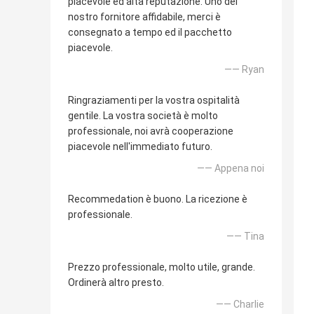
piacevole ed alta reputazione. Uno del
nostro fornitore affidabile, merci è
consegnato a tempo ed il pacchetto
piacevole.
—— Ryan
Ringraziamenti per la vostra ospitalità
gentile. La vostra società è molto
professionale, noi avrà cooperazione
piacevole nell'immediato futuro.
—— Appena noi
Recommedation è buono. La ricezione è
professionale.
—— Tina
Prezzo professionale, molto utile, grande.
Ordinerà altro presto.
—— Charlie