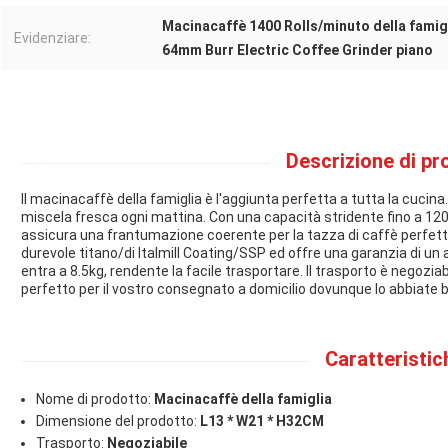
Macinacaffè 1400 Rolls/minuto della famig
Evidenziare:
64mm Burr Electric Coffee Grinder piano
Descrizione di pr
Il macinacaffè della famiglia è l'aggiunta perfetta a tutta la cucina. 
miscela fresca ogni mattina. Con una capacità stridente fino a 120
assicura una frantumazione coerente per la tazza di caffè perfetta
durevole titano/di Italmill Coating/SSP ed offre una garanzia di un a
entra a 8.5kg, rendente la facile trasportare. Il trasporto è negozi
perfetto per il vostro consegnato a domicilio dovunque lo abbiate 
Caratteristic
Nome di prodotto:
Macinacaffè della famiglia
Dimensione del prodotto:
L13 * W21 * H32CM
Trasporto:
Negoziabile