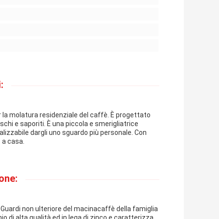
:
 la molatura residenziale del caffè. È progettato
chi e saporiti. È una piccola e smerigliatrice
alizzabile dargli uno sguardo più personale. Con
 a casa.
one:
uardi non ulteriore del macinacaffè della famiglia
o di alta qualità ed in lega di zinco e caratterizza