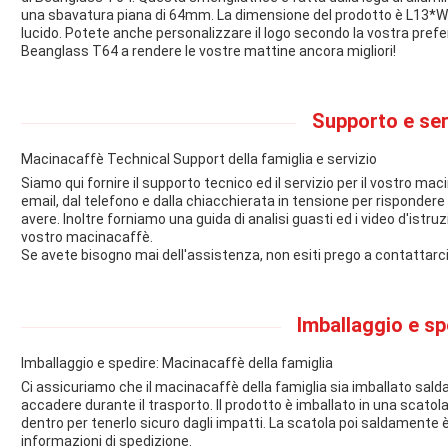
una sbavatura piana di 64mm. La dimensione del prodotto è L13*W2
lucido. Potete anche personalizzare il logo secondo la vostra prefe
Beanglass T64 a rendere le vostre mattine ancora migliori!
Supporto e serv
Macinacaffè Technical Support della famiglia e servizio
Siamo qui fornire il supporto tecnico ed il servizio per il vostro ma
email, dal telefono e dalla chiacchierata in tensione per risponde
avere. Inoltre forniamo una guida di analisi guasti ed i video d'istru
vostro macinacaffè.
Se avete bisogno mai dell'assistenza, non esiti prego a contattarci
Imballaggio e sp
Imballaggio e spedire: Macinacaffè della famiglia
Ci assicuriamo che il macinacaffè della famiglia sia imballato sal
accadere durante il trasporto. Il prodotto è imballato in una scato
dentro per tenerlo sicuro dagli impatti. La scatola poi saldamente è 
informazioni di spedizione.