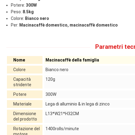
Potere:
300W
Peso:
8.5kg
Colore:
Bianco nero
Per:
Macinacaffè domestico, macinacaffè domestico
Parametri tecn
Nome
Macinacaffè della famiglia
Colore
Bianco nero
Capacità
120g
stridente
Potere
300W
Materiale
Lega di alluminio & in lega di zinco
Dimensione
L13*W21*H32CM
del prodotto
Rotazione del
1400rolls/minute
motore