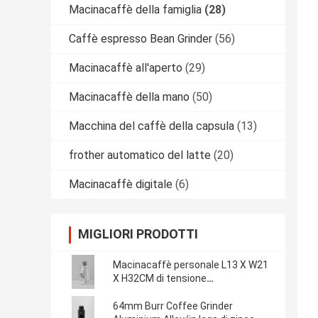
Macinacaffè della famiglia
(28)
Caffè espresso Bean Grinder
(56)
Macinacaffè all'aperto
(29)
Macinacaffè della mano
(50)
Macchina del caffè della capsula
(13)
frother automatico del latte
(20)
Macinacaffè digitale
(6)
MIGLIORI PRODOTTI
Macinacaffè personale L13 X W21
X H32CM di tensione
personalizzabile
64mm Burr Coffee Grinder