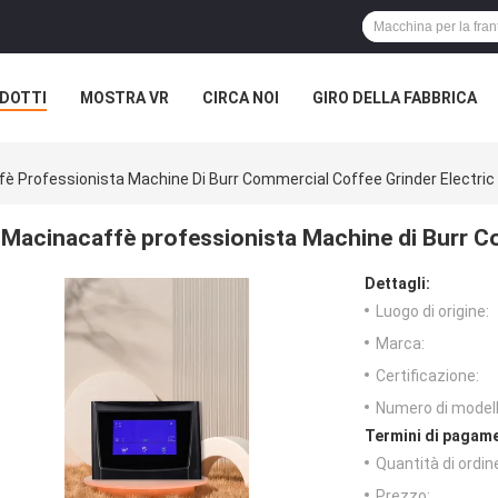
DOTTI
MOSTRA VR
CIRCA NOI
GIRO DELLA FABBRICA
è Professionista Machine Di Burr Commercial Coffee Grinder Electric
Macinacaffè professionista Machine di Burr Co
Dettagli:
Luogo di origine:
Marca:
Certificazione:
Numero di modell
Termini di pagame
Quantità di ordin
Prezzo: