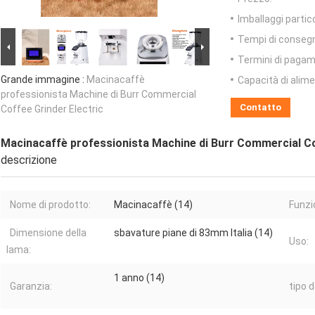
Imballaggi partico
Tempi di conseg
Termini di pagam
Grande immagine :
Macinacaffè
Capacità di alim
professionista Machine di Burr Commercial
Contatto
Coffee Grinder Electric
Macinacaffè professionista Machine di Burr Commercial Co
descrizione
Nome di prodotto:
Macinacaffè (14)
Funzi
Dimensione della
sbavature piane di 83mm Italia (14)
Uso:
lama:
1 anno (14)
Garanzia:
tipo d