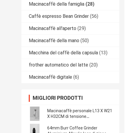
Macinacaffè della famiglia
(28)
Caffè espresso Bean Grinder
(56)
Macinacaffè all'aperto
(29)
Macinacaffè della mano
(50)
Macchina del caffè della capsula
(13)
frother automatico del latte
(20)
Macinacaffè digitale
(6)
MIGLIORI PRODOTTI
Macinacaffè personale L13 X W21
X H32CM di tensione
personalizzabile
64mm Burr Coffee Grinder