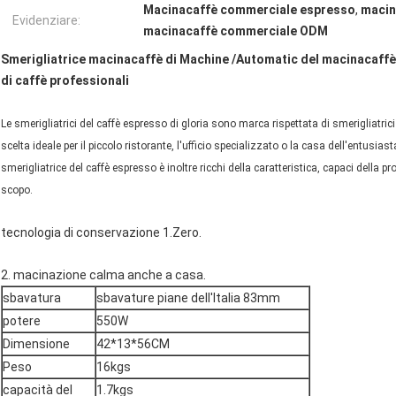
Macinacaffè commerciale espresso
,
macin
Evidenziare:
macinacaffè commerciale ODM
Smerigliatrice macinacaffè di Machine /Automatic del macinacaffè
di caffè professionali
Le smerigliatrici del caffè espresso di gloria sono marca rispettata di smerigliatrici
scelta ideale per il piccolo ristorante, l'ufficio specializzato o la casa dell'entusiast
smerigliatrice del caffè espresso è inoltre ricchi della caratteristica, capaci della p
scopo.
tecnologia di conservazione 1.Zero.
2. macinazione calma anche a casa.
sbavatura
sbavature piane dell'Italia 83mm
potere
550W
Dimensione
42*13*56CM
Peso
16kgs
capacità del
1.7kgs