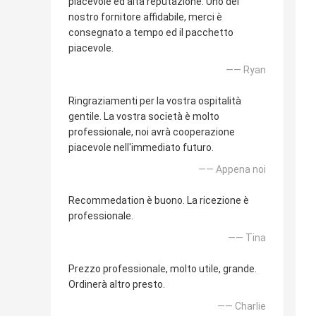
piacevole ed alta reputazione. Uno del
nostro fornitore affidabile, merci è
consegnato a tempo ed il pacchetto
piacevole.
—— Ryan
Ringraziamenti per la vostra ospitalità
gentile. La vostra società è molto
professionale, noi avrà cooperazione
piacevole nell'immediato futuro.
—— Appena noi
Recommedation è buono. La ricezione è
professionale.
—— Tina
Prezzo professionale, molto utile, grande.
Ordinerà altro presto.
—— Charlie