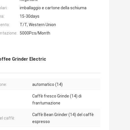
lari:
imballaggio e cartone della schiuma
na:
15-30days
ento:
T/T, Western Union
entazione:
5000Pcs/Month
ffee Grinder Electric
one:
automatico (14)
Caffè fresco Grinde (14) di
frantumazione
Caffè Bean Grinder (14) del caffè
el caffè:
espresso