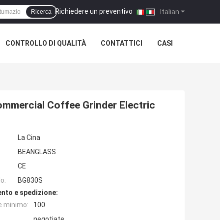
Richiedere un preventivo
|
Italian
Ricerca
CONTROLLO DI QUALITÀ
CONTATTICI
CASI
mmercial Coffee Grinder Electric
La Cina
BEANGLASS
CE
o:
BG830S
nto e spedizione:
e minimo:
100
negotiate