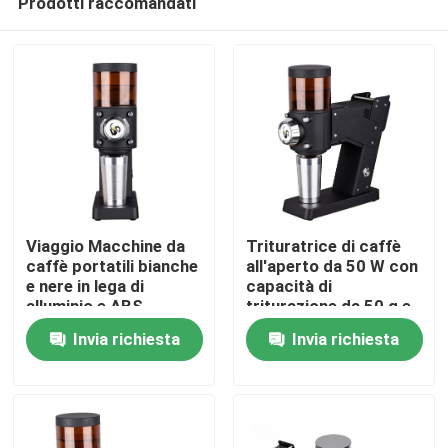
Prodotti raccomandati
Viaggio Macchine da
Trituratrice di caffè
caffè portatili bianche
all'aperto da 50 W con
e nere in lega di
capacità di
alluminio e ABS
triturazione da 50 g e
Casa
logo personalizzato
Invia richiesta
Invia richiesta
Prodotti
Mostra VR