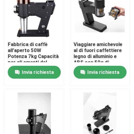
Circa noi
Giro della fabbrica
Fabbrica di caffè
Viaggiare amichevole
all'aperto 50W
al di fuori caffettiere
Controllo di qualità
Potenza 7kg Capacità
legno di alluminio e
per gli amanti del
ABS con 50g di
caffè appena
capacità di
Invia richiesta
Invia richiesta
Contattici
macinato
macinazione
Casi
Smerigliatrice del chicco di caffè
Burr Coffee Grinder