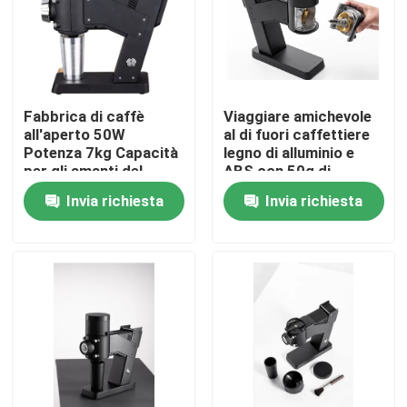
Circa noi
Giro della fabbrica
Fabbrica di caffè
Viaggiare amichevole
all'aperto 50W
al di fuori caffettiere
Potenza 7kg Capacità
legno di alluminio e
Controllo di qualità
per gli amanti del
ABS con 50g di
caffè appena
capacità di
Invia richiesta
Invia richiesta
macinato
macinazione
Contattici
Casi
Smerigliatrice del chicco di caffè
Burr Coffee Grinder