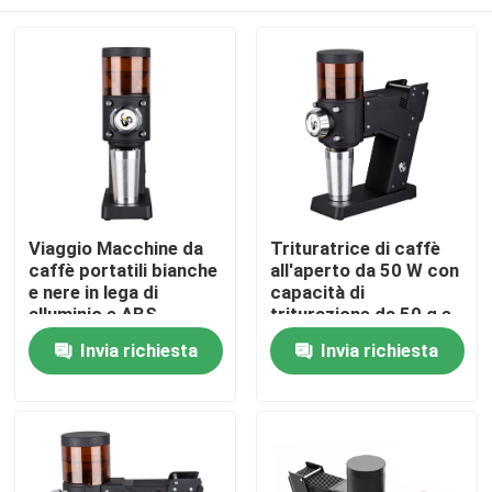
Viaggio Macchine da
Trituratrice di caffè
caffè portatili bianche
all'aperto da 50 W con
e nere in lega di
capacità di
alluminio e ABS
triturazione da 50 g e
logo personalizzato
Casa
Invia richiesta
Invia richiesta
Prodotti
Mostra VR