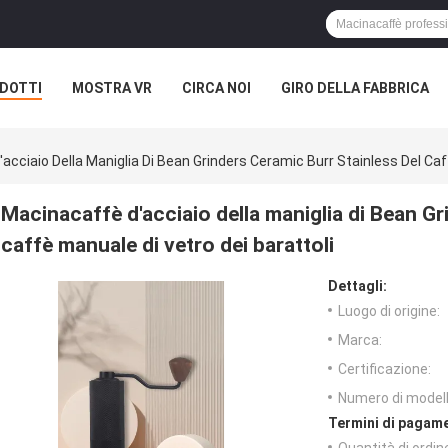
DOTTI
MOSTRA VR
CIRCA NOI
GIRO DELLA FABBRICA
acciaio Della Maniglia Di Bean Grinders Ceramic Burr Stainless Del Caf
Macinacaffè d'acciaio della maniglia di Bean Gr
caffè manuale di vetro dei barattoli
Dettagli:
Luogo di origine:
Marca:
Certificazione:
Numero di modell
Termini di pagame