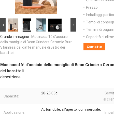
Quantità di ordin
Prezzo:
Imballaggi partico
Tempi di conseg
Termini di pagam
Grande immagine :
Macinacaffè d'acciaio
Capacità di alim
della maniglia di Bean Grinders Ceramic Burr
Contatto
Stainless del caffè manuale di vetro dei
barattoli
Macinacaffè d'acciaio della maniglia di Bean Grinders Ceram
dei barattoli
descrizione
20-25.03g
Servi
Capacità:
al clie
Automobile, all'aperto, commerciale,
Applicazione:
Imbal