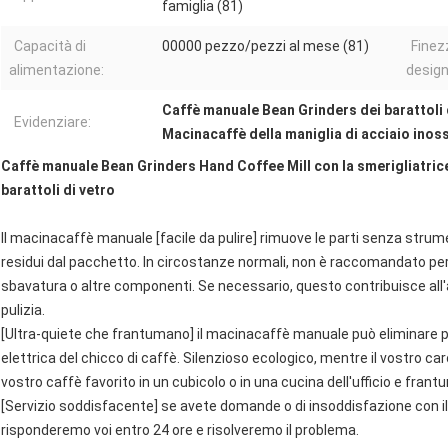
famiglia (81)
Capacità di
00000 pezzo/pezzi al mese (81)
Finez
alimentazione:
design
Caffè manuale Bean Grinders dei barattoli 
Evidenziare:
Macinacaffè della maniglia di acciaio inos
Caffè manuale Bean Grinders Hand Coffee Mill con la smerigliatrice
barattoli di vetro
Il macinacaffè manuale [facile da pulire] rimuove le parti senza strumen
residui dal pacchetto. In circostanze normali, non è raccomandato per
sbavatura o altre componenti. Se necessario, questo contribuisce all'
pulizia.
[Ultra-quiete che frantumano] il macinacaffè manuale può eliminare pi
elettrica del chicco di caffè. Silenzioso ecologico, mentre il vostro 
vostro caffè favorito in un cubicolo o in una cucina dell'ufficio e fran
[Servizio soddisfacente] se avete domande o di insoddisfazione con i
risponderemo voi entro 24 ore e risolveremo il problema.