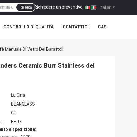
Richiedere un preventivo
|
Italian
Ricerca
CONTROLLO DI QUALITÀ
CONTATTICI
CASI
fè Manuale Di Vetro Dei Barattoli
inders Ceramic Burr Stainless del
La Cina
BEANGLASS
CE
o:
BH07
nto e spedizione: