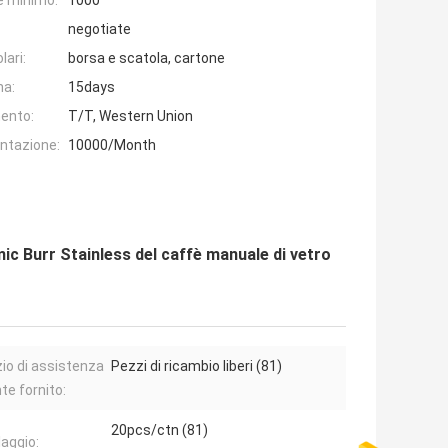
e minimo:
1000
negotiate
lari:
borsa e scatola, cartone
na:
15days
ento:
T/T, Western Union
entazione:
10000/Month
ic Burr Stainless del caffè manuale di vetro
zio di assistenza
Pezzi di ricambio liberi (81)
nte fornito:
20pcs/ctn (81)
laggio: