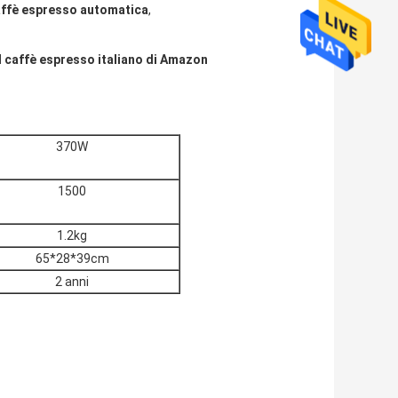
affè espresso automatica
,
el caffè espresso italiano di Amazon
370W
1500
1.2kg
65*28*39cm
2 anni