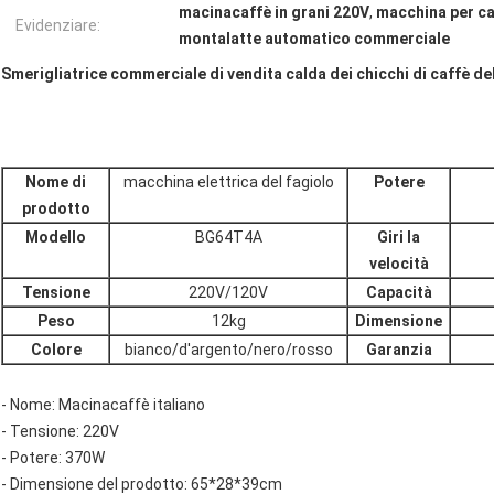
macinacaffè in grani 220V
,
macchina per c
Evidenziare:
montalatte automatico commerciale
Smerigliatrice commerciale di vendita calda dei chicchi di caffè d
Nome di
macchina elettrica del fagiolo
Potere
prodotto
Modello
BG64T4A
Giri la
velocità
Tensione
220V/120V
Capacità
Peso
12kg
Dimensione
Colore
bianco/d'argento/nero/rosso
Garanzia
- Nome: Macinacaffè italiano
- Tensione: 220V
- Potere: 370W
- Dimensione del prodotto: 65*28*39cm