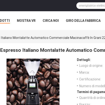
DOTTI
MOSTRA VR
CIRCA NOI
GIRO DELLA FABBRICA
 Italiano Montalatte Automatico Commerciale Macinacaffè In Grani 2
Espresso Italiano Montalatte Automatico Comm
Dettagli:
Luogo di origine:
Marca:
Certificazione:
Numero di modell
Termini di pagame
Quantità di ordin
Prezzo: