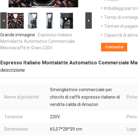
Imballaggi partico
Tempi di conseg
Termini di pagam
Grande immagine :
Espresso Italiano
Capacità di alim
Montalatte Automatico Commerciale
Contatto
Macinacaffè In Grani 220V
Espresso Italiano Montalatte Automatico Commerciale Mac
descrizione
Smerigliatrice commerciale per
Nome di prodotto:
chicchi di caffè espresso italiano di
Poter
vendita calda di Amazon
Tensione:
220V
Peso:
Dimensione:
65,07*28*39 cm
Logo: