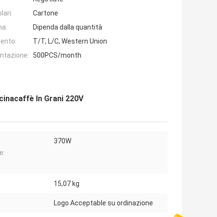
lari:
Cartone
na:
Dipenda dalla quantità
ento:
T/T, L/C, Western Union
entazione:
500PCS/month
inacaffè In Grani 220V
370W
e:
15,07 kg
Logo Acceptable su ordinazione