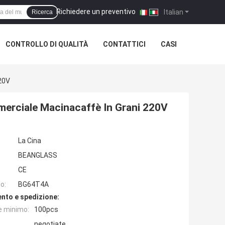
Richiedere un preventivo
|
Italian
Ricerca
CONTROLLO DI QUALITÀ
CONTATTICI
CASI
20V
erciale Macinacaffè In Grani 220V
La Cina
BEANGLASS
CE
o:
BG64T4A
nto e spedizione:
e minimo:
100pcs
negotiate