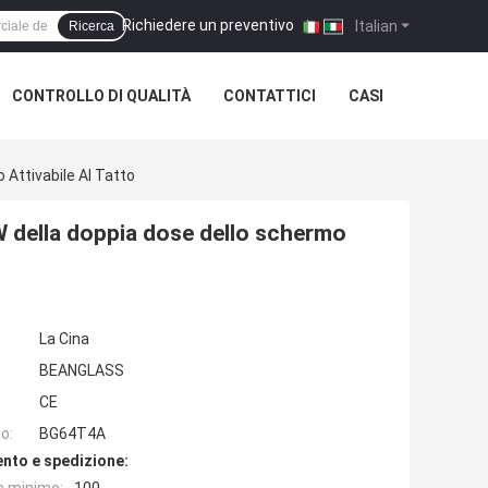
Richiedere un preventivo
|
Italian
Ricerca
CONTROLLO DI QUALITÀ
CONTATTICI
CASI
Attivabile Al Tatto
 della doppia dose dello schermo
La Cina
BEANGLASS
CE
o:
BG64T4A
nto e spedizione: