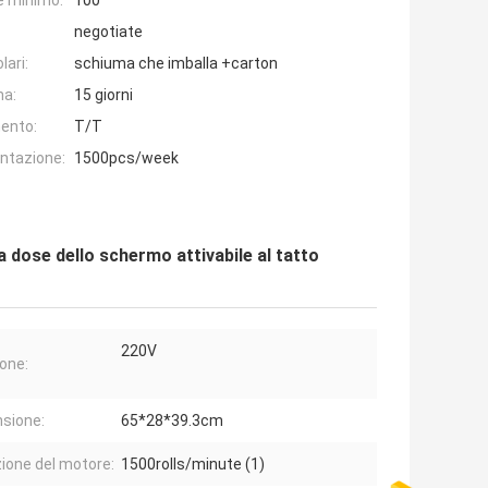
e minimo:
100
negotiate
lari:
schiuma che imballa +carton
na:
15 giorni
ento:
T/T
entazione:
1500pcs/week
dose dello schermo attivabile al tatto
220V
one:
sione:
65*28*39.3cm
ione del motore:
1500rolls/minute (1)