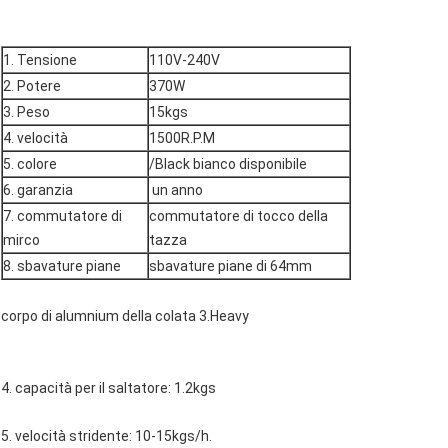
1. Tensione
110V-240V
2. Potere
370W
3. Peso
15kgs
4. velocità
1500R.P.M
5. colore
/Black bianco disponibile
6. garanzia
un anno
7. commutatore di
commutatore di tocco della
mirco
tazza
8. sbavature piane
sbavature piane di 64mm
corpo di alumnium della colata 3.Heavy
4. capacità per il saltatore: 1.2kgs
5. velocità stridente: 10-15kgs/h.