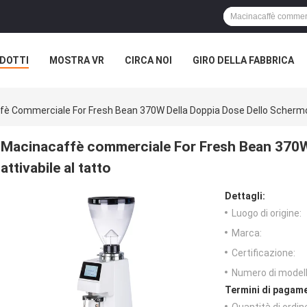
DOTTI
MOSTRA VR
CIRCA NOI
GIRO DELLA FABBRICA
è Commerciale For Fresh Bean 370W Della Doppia Dose Dello Schermo 
Macinacaffè commerciale For Fresh Bean 370W
attivabile al tatto
Dettagli:
Luogo di origine:
Marca:
Certificazione:
Numero di modell
Termini di pagame