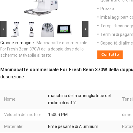
Quantità di ordin
Prezzo:
Imballaggi partico
Tempi di conseg
Termini di pagam
Grande immagine :
Macinacaffè commerciale
Capacità di alim
For Fresh Bean 370W della doppia dose dello
Contatto
schermo attivabile al tatto
Macinacaffè commerciale For Fresh Bean 370W della doppia 
descrizione
macchina della smerigliatrice del
Nome:
Tensi
mulino di caffè
Velocità del motore:
1500R.P.M
dimen
Materiale:
Ente pesante di Alumnium
Rotaz