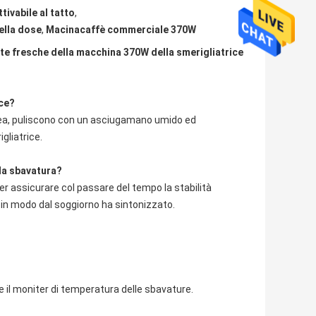
ivabile al tatto
,
ella dose
,
Macinacaffè commerciale 370W
ite fresche della macchina 370W della smerigliatrice
ice?
nea, puliscono con un asciugamano umido ed 
gliatrice.
 la sbavatura?
er assicurare col passare del tempo la stabilità 
 in modo dal soggiorno ha sintonizzato.
 il moniter di temperatura delle sbavature.