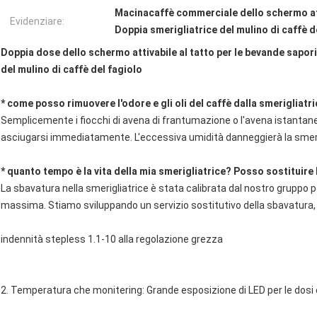
Macinacaffè commerciale dello schermo att
Evidenziare:
Doppia smerigliatrice del mulino di caffè d
Doppia dose dello schermo attivabile al tatto per le bevande sapor
del mulino di caffè del fagiolo
* come posso rimuovere l'odore e gli oli del caffè dalla smerigliatr
Semplicemente i fiocchi di avena di frantumazione o l'avena istanta
asciugarsi immediatamente. L'eccessiva umidità danneggierà la smeri
* quanto tempo è la vita della mia smerigliatrice? Posso sostituire
La sbavatura nella smerigliatrice è stata calibrata dal nostro gruppo p
massima. Stiamo sviluppando un servizio sostitutivo della sbavatura,
indennità stepless 1.1-10 alla regolazione grezza
2. Temperatura che monitering: Grande esposizione di LED per le dosi e